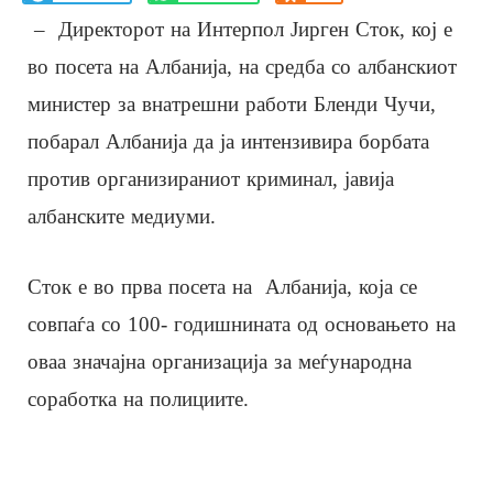
– Директорот на Интерпол Јирген Сток, кој е
во посета на Албанија, на средба со албанскиот
министер за внатрешни работи Бленди Чучи,
побарал Албанија да ја интензивира борбата
против организираниот криминал, јавија
албанските медиуми.
Сток е во прва посета на Албанија, која се
совпаѓа со 100- годишнината од основањето на
оваа значајна организација за меѓународна
соработка на полициите.