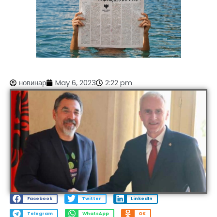
новинар
May 6, 2023
2:22 pm
Facebook
Twitter
LinkedIn
Telegram
WhatsApp
OK