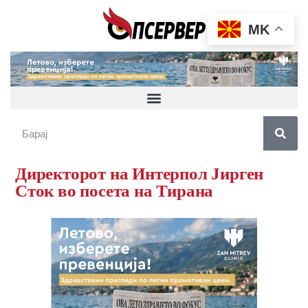
MK
Директорот на Интерпол Јирген
Сток во посета на Тирана