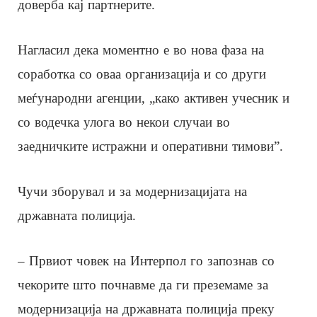
доверба кај партнерите.
Нагласил дека моментно е во нова фаза на
соработка со оваа организација и со други
меѓународни агенции, „како активен учесник и
со водечка улога во некои случаи во
заедничките истражни и оперативни тимови”.
Чучи зборувал и за модернизацијата на
државната полиција.
– Првиот човек на Интерпол го запознав со
чекорите што почнавме да ги преземаме за
модернизација на државната полиција преку