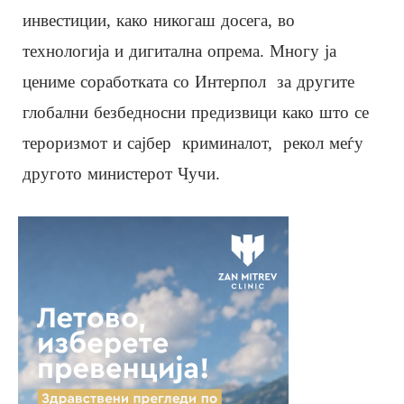
инвестиции, како никогаш досега, во
технологија и дигитална опрема. Многу ја
цениме соработката со Интерпол за другите
глобални безбедносни предизвици како што се
тероризмот и сајбер криминалот, рекол меѓу
другото министерот Чучи.