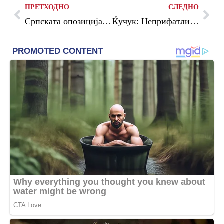
ПРЕТХОДНО
СЛЕДНО
Српската опозиција за 8 мај закажа протестен собир под мотото „Србија против насилството“
Ќучук: Неприфатливо е да не се дозволи влез на европратеникот Андреј Ковачев во Македонија