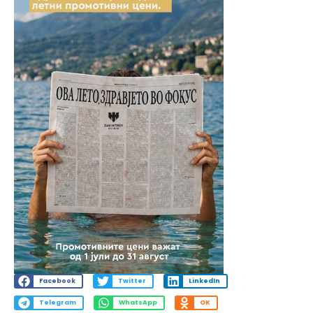
Facebook
Twitter
LinkedIn
Telegram
WhatsApp
OK