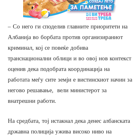
– Со него ги споделив главните приоритети на
Албанија во борбата против организираниот
криминал, кој се повеќе добива
транснационални облици и во овој нов контекст
оценив дека подобрата координација на
работата меѓу сите земји е вистинскиот начин за
негово решавање, вели министерот за
внатрешни работи.
На средбата, тој истакнал дека денес албанската
државна полиција ужива високо ниво на