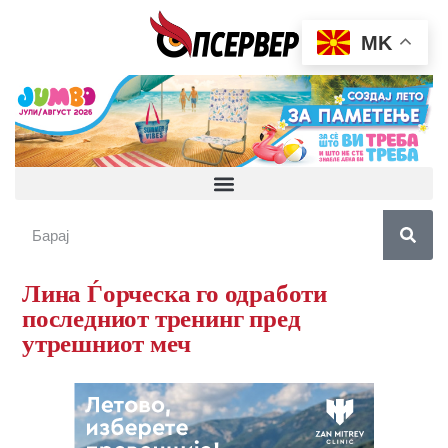
MK
Лина Ѓорческа го одработи
последниот тренинг пред
утрешниот меч