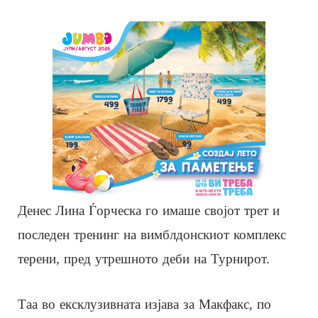
Денес Лина Ѓорческа го имаше својот трет и
последен тренинг на вимблдонскиот комплекс
терени, пред утрешното деби на Турнирот.
Таа во ексклузивната изјава за Макфакс, по