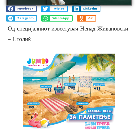
Facebook
Twitter
LinkedIn
Telegram
WhatsApp
OK
Од специјалниот известувач Ненад Живановски
– Столиќ