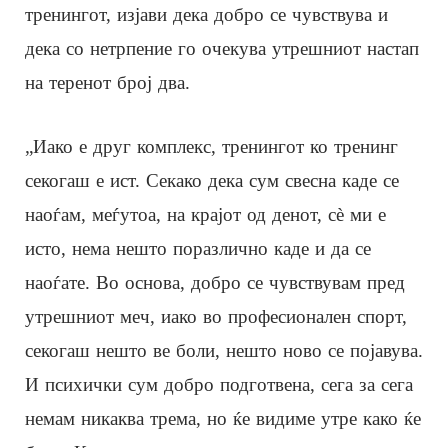
тренингот, изјави дека добро се чувствува и
дека со нетрпение го очекува утрешниот настап
на теренот број два.
„Иако е друг комплекс, тренингот ко тренинг
секогаш е ист. Секако дека сум свесна каде се
наоѓам, меѓутоа, на крајот од денот, сè ми е
исто, нема нешто поразлично каде и да се
наоѓате. Во основа, добро се чувствувам пред
утрешниот меч, иако во професионален спорт,
секогаш нешто ве боли, нешто ново се појавува.
И психички сум добро подготвена, сега за сега
немам никаква трема, но ќе видиме утре како ќе