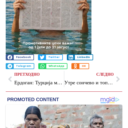
Facebook
Twitter
LinkedIn
Telegram
WhatsApp
OK
ПРЕТХОДНО
СЛЕДНО
Ердоган: Турција мора да биде вклучена во европската одбрана
Утре сончево и топло со температура до 39 степени