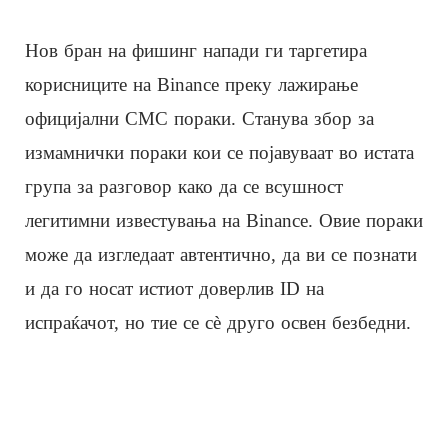
Нов бран на фишинг напади ги таргетира
корисниците на Binance преку лажирање
официјални СМС пораки. Станува збор за
измамнички пораки кои се појавуваат во истата
група за разговор како да се всушност
легитимни известувања на Binance. Овие пораки
може да изгледаат автентично, да ви се познати
и да го носат истиот доверлив ID на
испраќачот, но тие се сè друго освен безбедни.