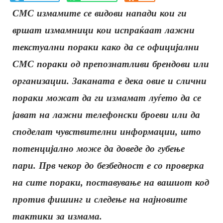
СМС измамите се видови напади кои ги
вршат измамници кои испраќаат лажни
текстуални пораки како да се официјални
СМС пораки од препознатливи брендови или
организации.
Заканата е дека овие и слични
пораки можат да ги измамат луѓето да се
јават на лажни телефонски броеви или да
споделат чувствителни информации, што
потенцијално може да доведе до губење
пари. Прв чекор до безбедност е со проверка
на сите пораки, поставување на вашиот код
против фишинг и следење на најновите
тактики за измама.