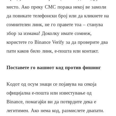
место. Ако преку СМС порака некој ве замоли
да повикате телефонски број или да кликнете на
сомнителен линк, не го правете тоа – станува
збор за измама! Доколку имате сомнеж,
користете го Binance Verify за да проверите два
пати каков било линк, е-пошта или контакт.
Поставете го вашиот код против фишинг
Kодот од осум знаци се појавува на секоја
официјална е-пошта или известување од
Binance, помагајќи ви да потврдите дека е
легитимен. Ако нема код, размислете двапати.