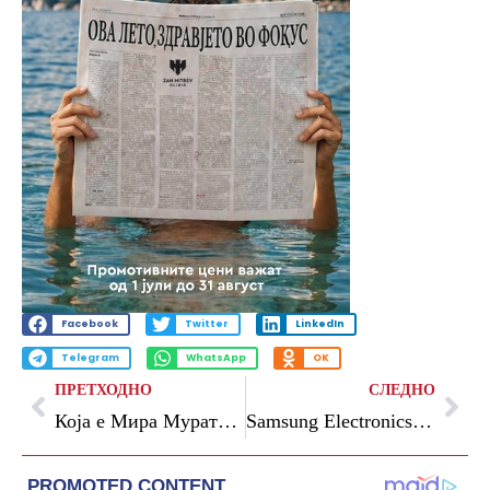
Facebook
Twitter
LinkedIn
Telegram
WhatsApp
OK
ПРЕТХОДНО
СЛЕДНО
Која е Мира Мурати, Албанката што ја тресе Силиконската долина: Ја напушти „Опен АИ“, па создаде компанија
Samsung Electronics ги објави цените и достапноста на телевизорите за 2025