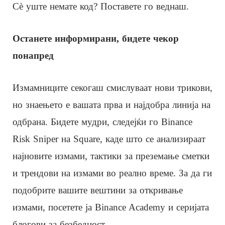
Сè уште немате код? Поставете го веднаш.
Останете информирани, бидете чекор
понапред
Измамниците секогаш смислуваат нови трикови,
но знаењето е вашата прва и најдобра линија на
одбрана. Бидете мудри, следејќи го Binance
Risk Sniper на Square, каде што се анализираат
најновите измами, тактики за преземање сметки
и трендови на измами во реално време. За да ги
подобрите вашите вештини за откривање
измами, посетете ја Binance Academy и серијата
блогови за безбедност.