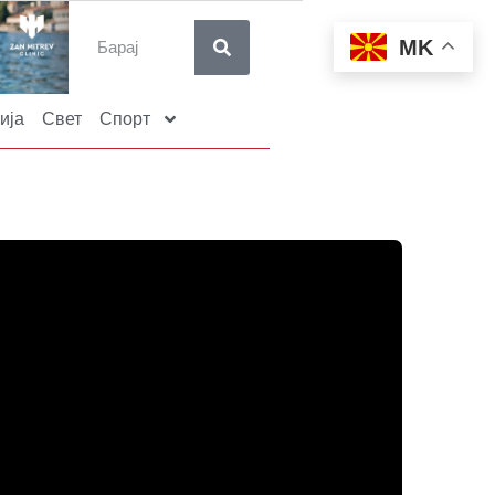
MK
ија
Свет
Спорт