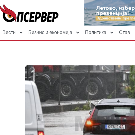
Вести
Бизнис и економија
Политика
Став