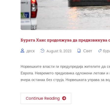
Бурата Ханс продолжува да предизвикува с
деск
Свет
бур
August 9, 2023
Норвешките власти ги предупредија жителите да се
Европа. Невремето предизвика одложени летови и п
вчера останаа без струја. Норвешката управа за в
Continue Reading