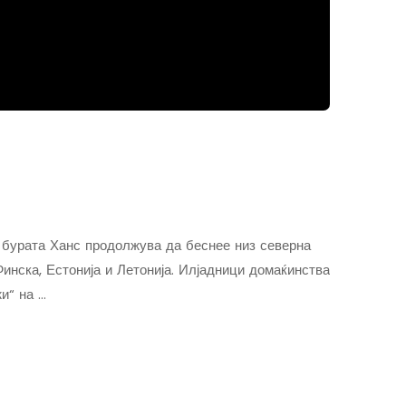
а бурата Ханс продолжува да беснее низ северна
инска, Естонија и Летонија. Илјадници домаќинства
и“ на …