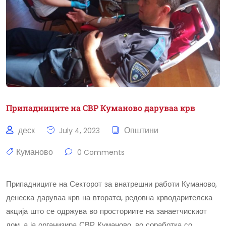
Припадниците на СВР Куманово даруваа крв
деск
Општини
July 4, 2023
Куманово
0 Comments
Припадниците на Секторот за внатрешни работи Куманово,
денеска даруваа крв на вторатa, редовна крводарителска
акција што се одржува во просториите на занаетчискиот
дом, а ја организира СВР Куманово, во соработка со