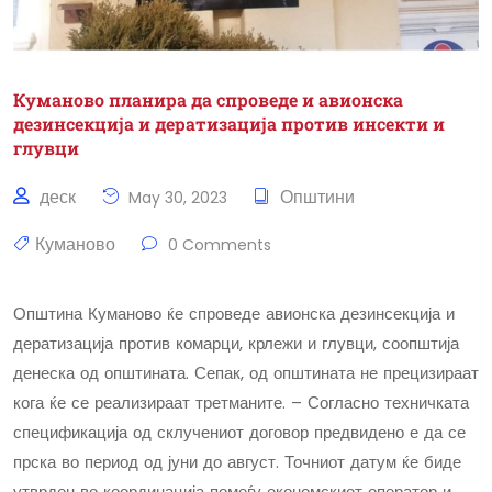
Куманово планира да спроведе и авионска
дезинсекција и дератизација против инсекти и
глувци
деск
Општини
May 30, 2023
Куманово
0 Comments
Општина Куманово ќе спроведе авионска дезинсекција и
дератизација против комарци, крлежи и глувци, соопштија
денеска од општината. Сепак, од општината не прецизираат
кога ќе се реализираат третманите. – Согласно техничката
спецификација од склучениот договор предвидено е да се
прска во период од јуни до август. Точниот датум ќе биде
утврден во координација помеѓу економскиот оператор и