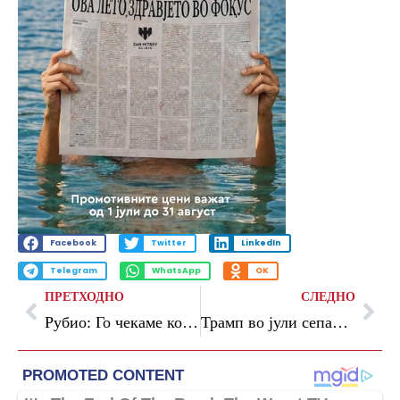
Facebook
Twitter
LinkedIn
Telegram
WhatsApp
OK
ПРЕТХОДНО
СЛЕДНО
Рубио: Го чекаме конечниот потпис на Иран за нуклеарниот договор
Трамп во јули сепак пристигнува на самитот на НАТО