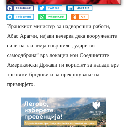
Facebook
Twitter
LinkedIn
Telegram
WhatsApp
OK
Иранскиот министер за надворешни работи,
Абас Арагчи, изјави вечерва дека вооружените
сили на таа земја извршиле „удари во
самоодбрана“ врз локации кои Соединетите
Американски Држави ги користат за напади врз
трговски бродови и за прекршување на
примирјето.