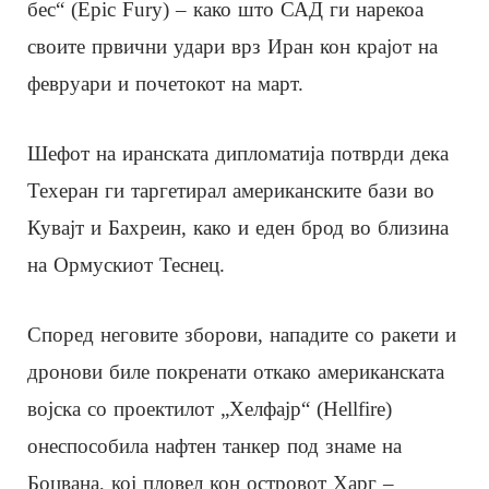
бес“ (Epic Fury) – како што САД ги нарекоа
своите првични удари врз Иран кон крајот на
февруари и почетокот на март.
Шефот на иранската дипломатија потврди дека
Техеран ги таргетирал американските бази во
Кувајт и Бахреин, како и еден брод во близина
на Oрмускиот Теснец.
Според неговите зборови, нападите со ракети и
дронови биле покренати откако американската
војска со проектилот „Хелфајр“ (Hellfire)
онеспособила нафтен танкер под знаме на
Боцвана, кој пловел кон островот Харг –