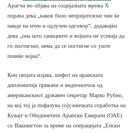
Арагчи во објава на социјалната мрежа Х
порача дека „каков било непријателски чин ќе
наиде на итен и одлучен одговор“, додавајќи
дека „она што санкциите и војната не успеаја да
го постигнат, нема да се постигне со уште
повеќе војна“.
Кон својата изјава, шефот на иранската
дипломатија прикачи и видеоисечок од
американскиот државен секретар Марко Рубио,
на кој тој ја пофалува сојузничката соработка на
Кувајт и Обединетите Арапски Емирати (ОАЕ)
со Вашингтон за време на операцијата „Епски