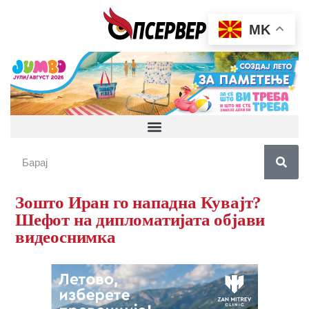
MK
Зошто Иран го нападна Кувајт?
Шефот на дипломатијата објави
видеоснимка