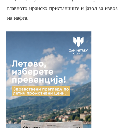
главното иранско пристаниште и јазол за извоз
на нафта.