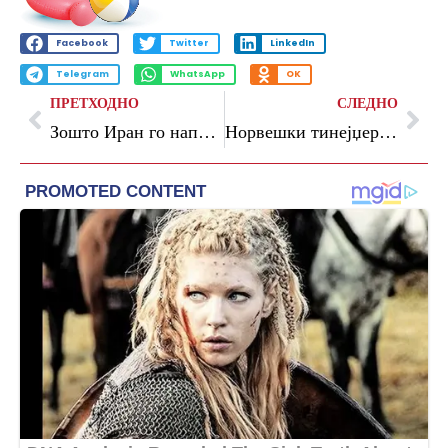
Facebook
Twitter
LinkedIn
Telegram
WhatsApp
OK
ПРЕТХОДНО
СЛЕДНО
Зошто Иран го нападна Кувајт? Шефот на дипломатијата објави видеоснимка
Норвешки тинејџер уапсен во Велика Британија: Планирал убиство за банда поврзана со Иран