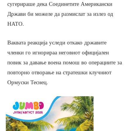
сугерираше дека Соединетите Американски
Држави би можеле да размислат за излез од
НАТО.
Ваквата реакција уследи откако државите
членки го игнорираа неговиот официјален
повик за давање воена помош во операциите за
повторно отворање на стратешки клучниот
Ормуски Теснец.