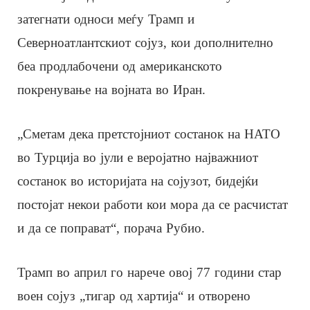
затегнати односи меѓу Трамп и
Северноатлантскиот сојуз, кои дополнително
беа продлабочени од американското
покренување на војната во Иран.
„Сметам дека претстојниот состанок на НАТО
во Турција во јули е веројатно најважниот
состанок во историјата на сојузот, бидејќи
постојат некои работи кои мора да се расчистат
и да се поправат“, порача Рубио.
Трамп во април го нарече овој 77 години стар
воен сојуз „тигар од хартија“ и отворено