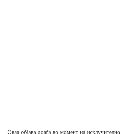
Оваа објава доаѓа во момент на исклучително