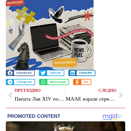
Facebook
Twitter
LinkedIn
Telegram
WhatsApp
OK
ПРЕТХОДНО
СЛЕДНО
Папата Лав XIV повика на мир: Никој не смее да бега од својот дом поради бомби
MAAE изрази сериозна загриженост по инцидентот во нуклеарната централа Запорожје