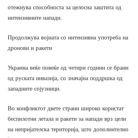
отежнува способноста за целосна заштита од
интензивните напади.
Продолжува војната со интензивна употреба на
дронови и ракети
Украина веќе повеќе од четири години се брани
од руската инвазија, со значајна поддршка од
западните сојузници.
Во конфликтот двете страни широко користат
беспилотни летала и ракети за напади врз цели
на непријателска територија, што дополнително