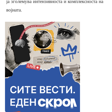
ја зголемува интензивноста и комплексноста на
војната.