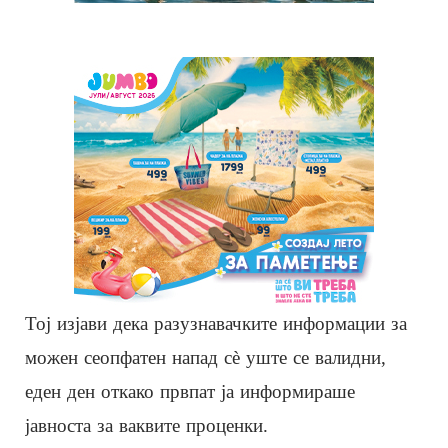
Тој изјави дека разузнавачките информации за
можен сеопфатен напад сè уште се валидни,
еден ден откако првпат ја информираше
јавноста за ваквите проценки.