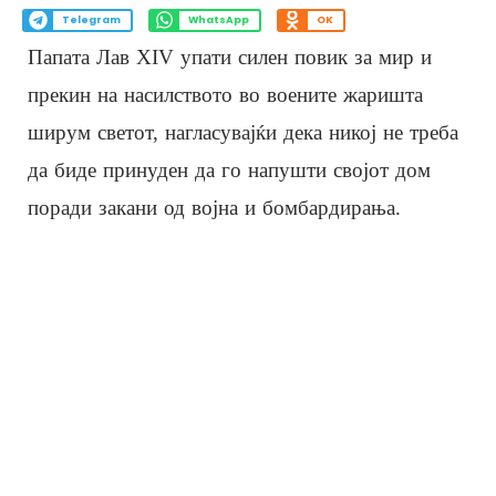
Telegram
WhatsApp
OK
Папата Лав XIV упати силен повик за мир и
прекин на насилството во воените жаришта
ширум светот, нагласувајќи дека никој не треба
да биде принуден да го напушти својот дом
поради закани од војна и бомбардирања.