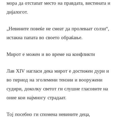
мора да отстапат место на правдата, вистината и
дијалогот.
„Невините повеќе не смеат да пролеваат солзи“,
истакна папата во своето обраќање.
Мирот е можен и во време на конфликти
Лав XIV нагласи дека мирот е достижен дури и
во период на зголемени тензии и вооружени
судири, доколку светот ги слушне гласовите на
оние кои најмногу страдаат.
Тој посебно ги спомена невините деца,