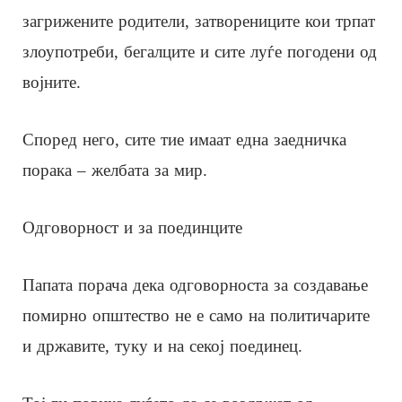
загрижените родители, затворениците кои трпат
злоупотреби, бегалците и сите луѓе погодени од
војните.
Според него, сите тие имаат една заедничка
порака – желбата за мир.
Одговорност и за поединците
Папата порача дека одговорноста за создавање
помирно општество не е само на политичарите
и државите, туку и на секој поединец.