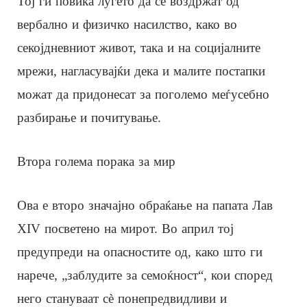
Тој ги повика луѓето да се воздржат од
вербално и физичко насилство, како во
секојдневниот живот, така и на социјалните
мрежи, нагласувајќи дека и малите постапки
можат да придонесат за поголемо меѓусебно
разбирање и почитување.
Втора голема порака за мир
Ова е второ значајно обраќање на папата Лав
XIV посветено на мирот. Во април тој
предупреди на опасностите од, како што ги
нарече, „заблудите за семоќност“, кои според
него стануваат сè понепредвидливи и