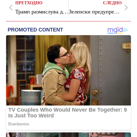
ПРЕТХОДНО
СЛЕДНО
Трамп размислува да ги откаже концертите за 250-годишнината на САД и да ги замени со политички митинзи
Зеленски предупредува за голем бран руски воздушни напади врз Украина