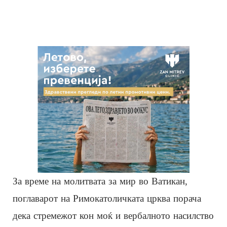
За време на молитвата за мир во Ватикан,
поглаварот на Римокатоличката црква порача
дека стремежот кон моќ и вербалното насилство