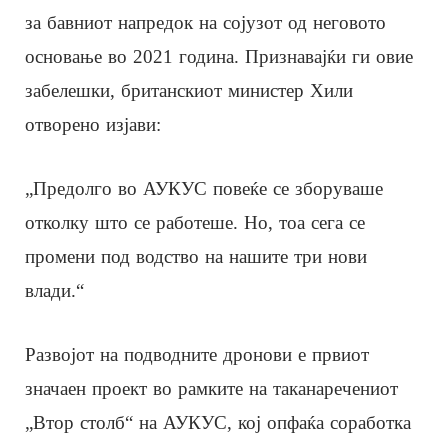
за бавниот напредок на сојузот од неговото
основање во 2021 година. Признавајќи ги овие
забелешки, британскиот министер Хили
отворено изјави:
„Предолго во АУКУС повеќе се зборуваше
отколку што се работеше. Но, тоа сега се
промени под водство на нашите три нови
влади.“
Развојот на подводните дронови е првиот
значаен проект во рамките на таканаречениот
„Втор столб“ на АУКУС, кој опфаќа соработка