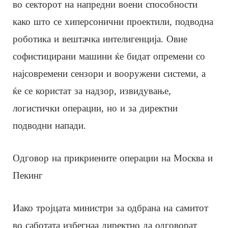
во секторот на напредни воени способности
како што се хиперсонични проектили, подводна
роботика и вештачка интелигенција. Овие
софистицирани машини ќе бидат опремени со
најсовремени сензори и вооружени системи, а
ќе се користат за надзор, извидување,
логистички операции, но и за директни
подводни напади.
Одговор на прикриените операции на Москва и
Пекинг
Иако тројцата министри за одбрана на самитот
во саботата избегнаа директно да одговорат