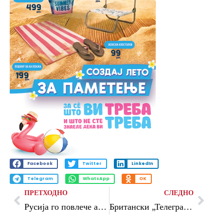
Facebook
Twitter
LinkedIn
Telegram
WhatsApp
OK
ПРЕТХОДНО
СЛЕДНО
Русија го повлече амбасадорот од Ерменија, Путин се заканува со „украинско сценарио“
Британски „Телеграф“: Додека светот гледа кон војната во Иран, Ердоган брутално ја збриша опозицијата