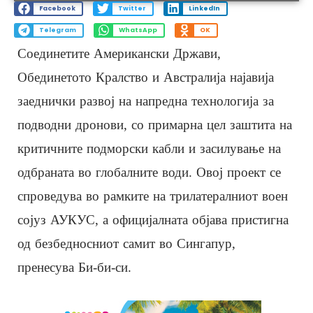
Facebook
Twitter
LinkedIn
Telegram
WhatsApp
OK
Соединетите Американски Држави,
Обединетото Кралство и Австралија најавија
заеднички развој на напредна технологија за
подводни дронови, со примарна цел заштита на
критичните подморски кабли и засилување на
одбраната во глобалните води. Овој проект се
спроведува во рамките на трилатералниот воен
сојуз АУКУС, а официјалната објава пристигна
од безбедносниот самит во Сингапур,
пренесува Би-би-си.