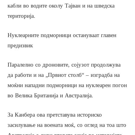
кабли во водите околу Тајван и на шведска
територија.
Нуклеарните подморници остануваат главен
предизвик
Паралелно со дроновите, сојузот продолжува
да работи и на „Првиот столб“ – изградба на
моќни нападни подморници на нуклеарен погон
во Велика Британија и Австралија.
За Канбера ова претставува историско
засилување на воената моќ, со оглед на тоа што