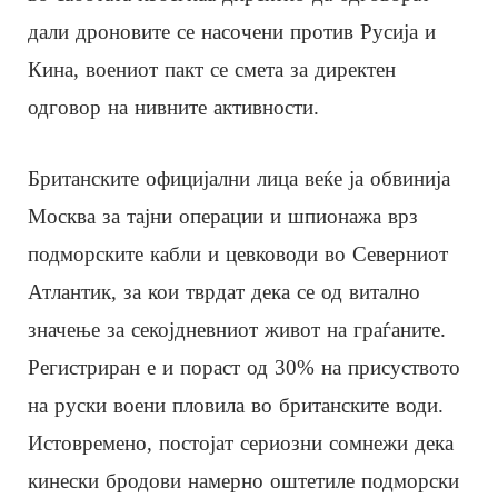
дали дроновите се насочени против Русија и
Кина, воениот пакт се смета за директен
одговор на нивните активности.
Британските официјални лица веќе ја обвинија
Москва за тајни операции и шпионажа врз
подморските кабли и цевководи во Северниот
Атлантик, за кои тврдат дека се од витално
значење за секојдневниот живот на граѓаните.
Регистриран е и пораст од 30% на присуството
на руски воени пловила во британските води.
Истовремено, постојат сериозни сомнежи дека
кинески бродови намерно оштетиле подморски