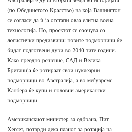
Австралија е дури втората земја во историјата
(по Обединетото Кралство) на која Вашингтон
се согласи да ѝ ја отстапи оваа елитна воена
технологија. Но, проектот се соочува со
логистички предизвици: новите подморници ќе
бидат подготвени дури во 2040-тите години.
Како преодно решение, САД и Велика
Британија ќе ротираат свои нуклеарни
подморници во Австралија, а во меѓувреме
Канбера ќе купи и половни американски
подморници.
Американскиот министер за одбрана, Пит
Хегсет, потврди дека планот за ротација на