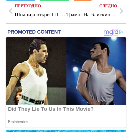
ПРЕТХОДНО
СЛЕДНО
Шпанија откри 111 случаи на редок рак поврзан со импланти за гради
Трамп: На Блискиот Исток примирје е кога се пука на поумерен начин