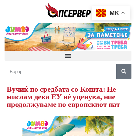
MK
Вучиќ по средбата со Кошта: Не
мислам дека ЕУ нè уценува, ние
продолжуваме по европскиот пат