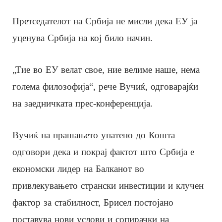
Претседателот на Србија не мисли дека ЕУ ја
уценува Србија на кој било начин.
„Тие во ЕУ велат свое, ние велиме наше, нема
голема филозофија“, рече Вучиќ, одговарајќи
на заедничката прес-конференција.
Вучиќ на прашањето упатено до Кошта
одговори дека и покрај фактот што Србија е
економски лидер на Балканот во
привлекувањето странски инвестиции и клучен
фактор за стабилност, Брисел постојано
поставува нови услови и сопирачки на