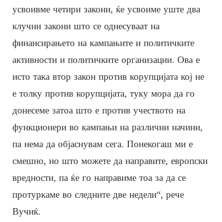
усвоивме четири закони, ќе усвоиме уште два
клучни закони што се однесуваат на
финансирањето на кампањите и политичките
активности и политичките организации. Ова е
исто така втор закон против корупцијата кој не
е толку против корупцијата, туку мора да го
донесеме затоа што е против учеството на
функционери во кампањи на различни начини,
па нема да објаснувам сега. Понекогаш ми е
смешно, но што можете да направите, европски
вредности, па ќе го направиме тоа за да се
протуркаме во следните две недели“, рече
Вучиќ.