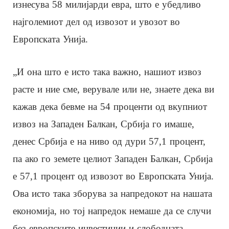
изнесува 58 милијарди евра, што е убедливо
најголемиот дел од извозот и увозот во
Европската Унија.
„И она што е исто така важно, нашиот извоз
расте и ние сме, верувале или не, знаете дека ви
кажав дека бевме на 54 проценти од вкупниот
извоз на Западен Балкан, Србија го имаше,
денес Србија е на ниво од дури 57,1 процент,
па ако го земете целиот Западен Балкан, Србија
е 57,1 процент од извозот во Европската Унија.
Ова исто така зборува за напредокот на нашата
економија, но тој напредок немаше да се случи
без европските инвестиции и слободната