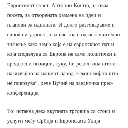
Европскиот совет, Антонио Кошта, за оваа
посета, за отворената размена на идеи и
планови за иднината. И долго разговаравме и
синоќа и утрово, а за нас тоа е од исклучително
значење како земја која е на европскиот пат и
која споделува со Европа не само политички и
вредносни позиции, туку, би рекол, она што е
најзначајно за нашиот народ е економијата што
нè поврзува“, рече Вучиќ на заедничка прес-
конференција.
Тој истакна дека вкупната трговија со стоки и
услуги меѓу Србија и Европската Унија