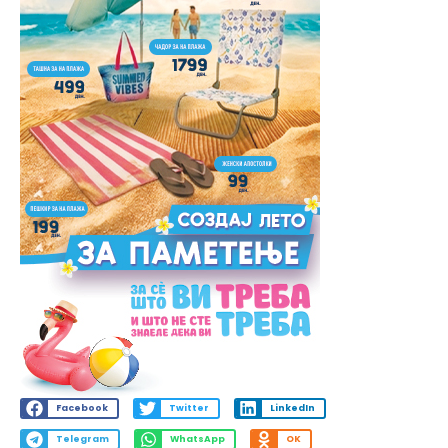
Facebook
Twitter
LinkedIn
Telegram
WhatsApp
OK