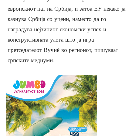
европскиот пат на Србија, и затоа ЕУ некако ја
казнува Србија со уцени, наместо да го
наградува нејзиниот економски успех и
конструктивната улога што ја игра
претседателот Вучиќ во регионот, пишуваат
српските медиуми.