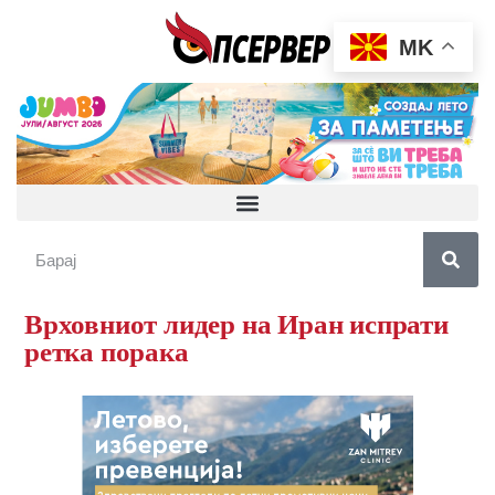
MK
Врховниот лидер на Иран испрати
ретка порака