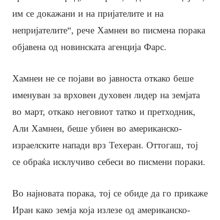
им се докажани и на пријателите и на
непријателите“, рече Хамнеи во писмена порака
објавена од новинската агенција Фарс.
Хамнеи не се појави во јавноста откако беше
именуван за врховен духовен лидер на земјата
во март, откако неговиот татко и претходник,
Али Хамнеи, беше убиен во американско-
израелските напади врз Техеран. Оттогаш, тој
се обраќа исклучиво себеси во писмени пораки.
Во најновата порака, тој се обиде да го прикаже
Иран како земја која излезе од американско-