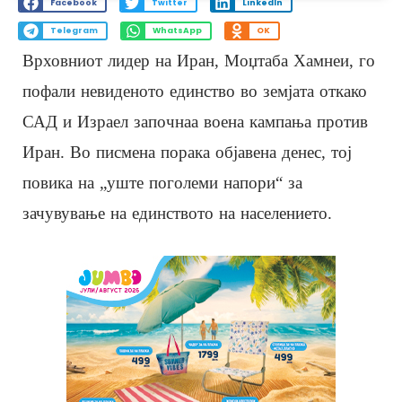
Facebook
Twitter
LinkedIn
Telegram
WhatsApp
OK
Врховниот лидер на Иран, Моџтаба Хамнеи, го
пофали невиденото единство во земјата откако
САД и Израел започнаа воена кампања против
Иран. Во писмена порака објавена денес, тој
повика на „уште поголеми напори“ за
зачувување на единството на населението.