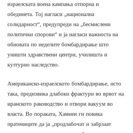
израелската воена кампања отпорна и
обединета. Тој нагласи „национална
солидарност“, предупреди на „бесмислени
политички спорови“ и ја нагласи важноста на
обновата по неделите бомбардирање што
уништи здравствени центри, училишта и
културно наследство.
Американско-израелското бомбардирање, исто
така, предизвика длабоки фрактури во врвот на
иранското раководство и отвори вакуум во
власта. Во пораката, Хамнеи ги повика
пратениците да ја „продлабочат и забрзаат