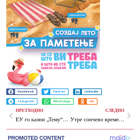
Facebook
Twitter
LinkedIn
Telegram
WhatsApp
OK
ПРЕТХОДНО
СЛЕДНО
ЕУ го казни „Тему“ со 200 милиони евра поради продажба на небезбедни производи
Утре сончево време со температура до 31 степен