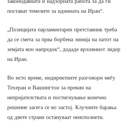
законодавната и надзорната работа за да ги
постават темелите за иднината на Иран“.
„Позицијата парламентарен претставник треба
да се смета за прва борбена линија на патот на
земјата кон напредок“, додаде врховниот лидер
на Иран.
Во исто време, индиректните разговори меѓу
Техеран и Вашингтон за прекин на
непријателствата и постигнување конечно
решение засега се во застој. Клучните барања
од двете страни остануваат неисполнети.