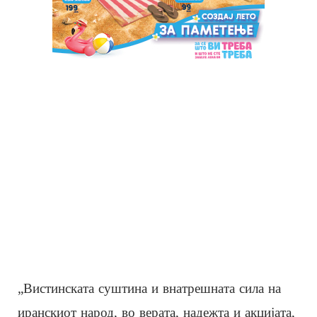
„Вистинската суштина и внатрешната сила на
иранскиот народ, во верата, надежта и акцијата,