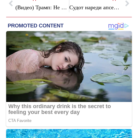
(Видео) Трамп: Не размислувам за финансиската состојба на Американците; Венс: Тој не го кажа тоа
Судот нареди апсење на поранешниот шеф на кабинетот на Зеленски: „Немам за кауција“