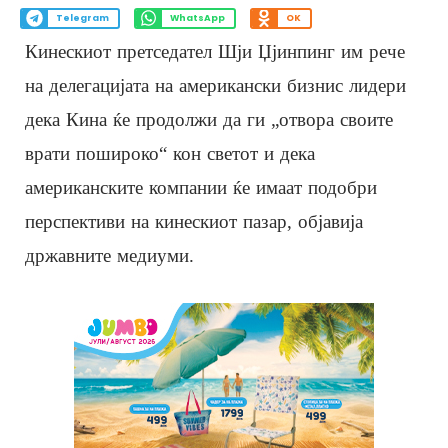
Telegram
WhatsApp
OK
Кинескиот претседател Шји Џјинпинг им рече
на делегацијата на американски бизнис лидери
дека Кина ќе продолжи да ги „отвора своите
врати пошироко“ кон светот и дека
американските компании ќе имаат подобри
перспективи на кинескиот пазар, објавија
државните медиуми.