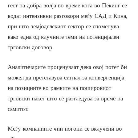
гест на добра волја во време кога во Пекинг се
водат интензивни разговори меѓу САД и Кина,
при што земјоделскиот сектор се споменува
како една од клучните теми на потенцијален
трговски договор.
Аналитичарите проценуваат дека овој потег би
можел да претставува сигнал за конвергенција
на позициите во рамките на поширокиот
трговски пакет што се разгледува за време на
самитот.
Меѓу компаниите чии погони се вклучени во