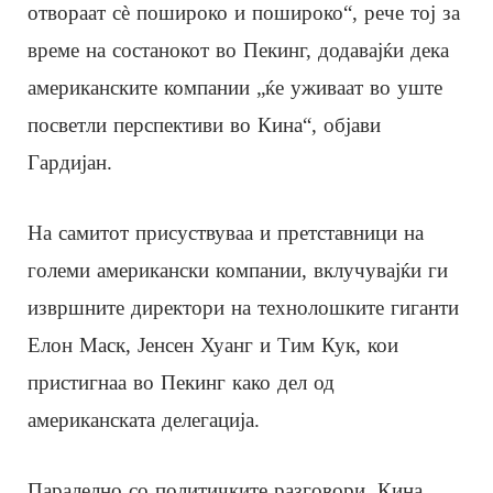
отвораат сè пошироко и пошироко“, рече тој за
време на состанокот во Пекинг, додавајќи дека
американските компании „ќе уживаат во уште
посветли перспективи во Кина“, објави
Гардијан.
На самитот присуствуваа и претставници на
големи американски компании, вклучувајќи ги
извршните директори на технолошките гиганти
Елон Маск, Јенсен Хуанг и Тим Кук, кои
пристигнаа во Пекинг како дел од
американската делегација.
Паралелно со политичките разговори, Кина