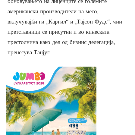
обновувањето на лиценците се големите
американски производители на месо,
вклучувајќи ги „Каргил“ и „Тајсон Фудс“, чии
претставници се присутни и во кинеската
престолнина како дел од бизнис делегација,
пренесува Танјуг.