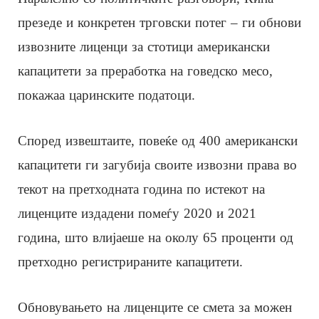
презеде и конкретен трговски потег – ги обнови
извозните лиценци за стотици американски
капацитети за преработка на говедско месо,
покажаа царинските податоци.
Според извештаите, повеќе од 400 американски
капацитети ги загубија своите извозни права во
текот на претходната година по истекот на
лиценците издадени помеѓу 2020 и 2021
година, што влијаеше на околу 65 проценти од
претходно регистрираните капацитети.
Обновувањето на лиценците се смета за можен