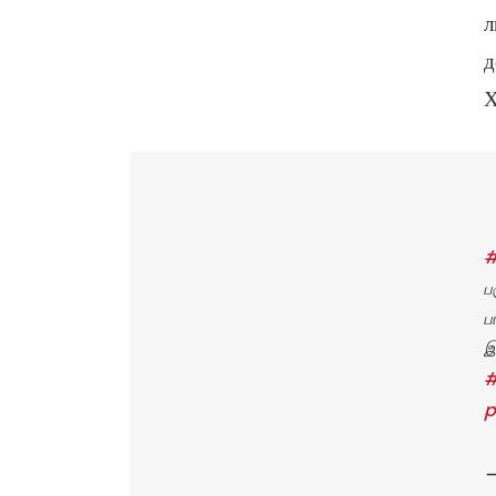
л
д
Х
ப
ப
இ
#
p
—