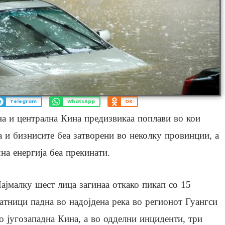
Telegram
WhatsApp
OK
а и централна Кина предизвикаа поплави во кои
а и бизнисите беа затворени во неколку провинции, а
на енергија беа прекинати.
ајмалку шест лица загинаа откако пикап со 15
атници падна во надојдена река во регионот Гуангси
о југозападна Кина, а во одделни инциденти, три