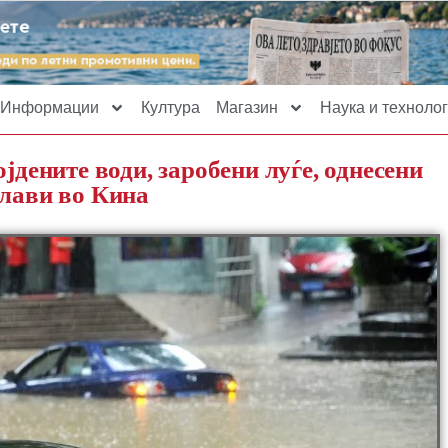
Информации
Култура
Магазин
Наука и технолог
јдените води, заробени луѓе, однесени
плави во Кина