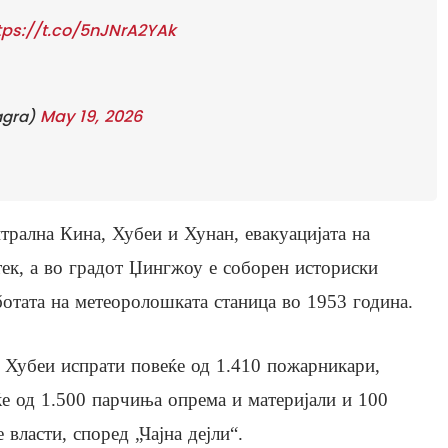
tps://t.co/5nJNrA2YAk
May 19, 2026
agra)
трална Кина, Хубеи и Хунан, евакуацијата на
тек, а во градот Џингжоу е соборен историски
ботата на метеоролошката станица во 1953 година.
 Хубеи испрати повеќе од 1.410 пожарникари,
ќе од 1.500 парчиња опрема и материјали и 100
власти, според „Чајна дејли“.