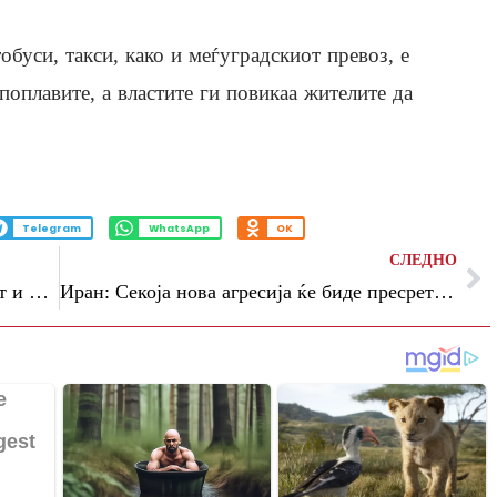
обуси, такси, како и меѓуградскиот превоз, е
поплавите, а властите ги повикаа жителите да
Telegram
WhatsApp
OK
СЛЕДНО
Шефот на СЗО: Загрижен сум за обемот и брзината за епидемијата на ебола
Иран: Секоја нова агресија ќе биде пресретната со огромна воена сила