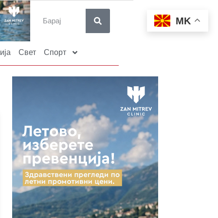
MK
ија
Свет
Спорт