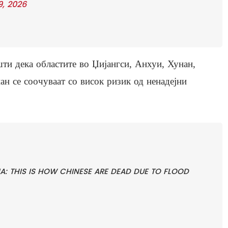
9, 2026
ти дека областите во Џијангси, Анхуи, Хунан,
ан се соочуваат со висок ризик од ненадејни
: THIS IS HOW CHINESE ARE DEAD DUE TO FLOOD