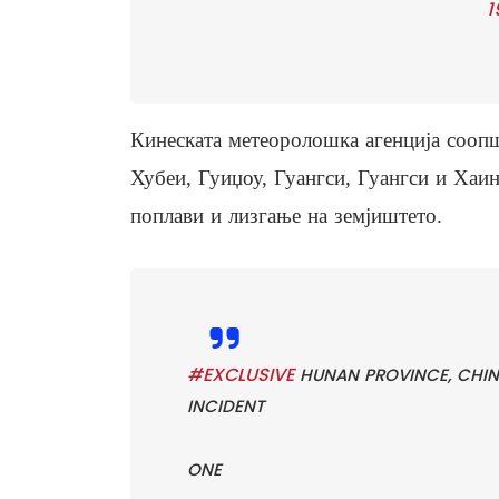
1
Кинеската метеоролошка агенција соопш
Хубеи, Гуиџоу, Гуангси, Гуангси и Хаин
поплави и лизгање на земјиштето.
#EXCLUSIVE
HUNAN PROVINCE, CHINA
INCIDENT
ONE