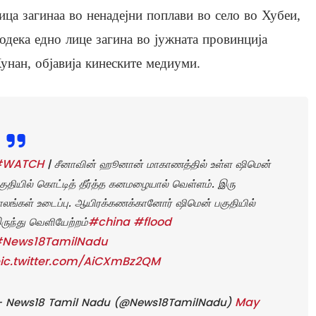
ица загинаа во ненадејни поплави во село во Хубеи,
одека едно лице загина во јужната провинција
унан, објавија кинеските медиуми.
#WATCH
| சீனாவின் ஹூனான் மாகாணத்தில் உள்ள ஷிமென்
குதியில் கொட்டித் தீர்த்த கனமழையால் வெள்ளம். இரு
ாலங்கள் உடைப்பு. ஆயிரக்கணக்கானோர் ஷிமென் பகுதியில்
#china
#flood
ருந்து வெளியேற்றம்
News18TamilNadu
ic.twitter.com/AiCXmBz2QM
May
 News18 Tamil Nadu (@News18TamilNadu)