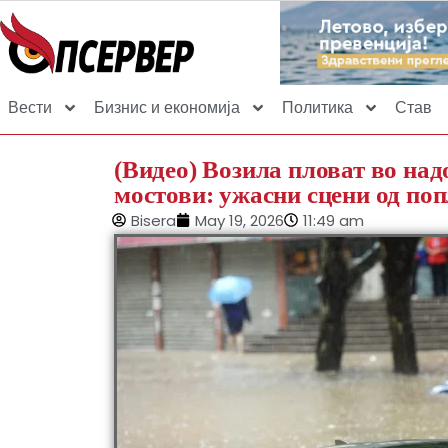
Вести
Бизнис и економија
Политика
Став
(Видео) Возила пловат во надо
мостови: ужасни сцени од по
Bisera
May 19, 2026
11:49 am