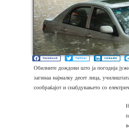
Facebook
Twitter
LinkedIn
Обилните дождови што ја погодија јужн
загинаа најмалку десет лица, училиштат
сообраќајот и снабдувањето со електрич
Н
п
в