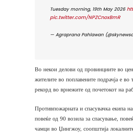
ht
Tuesday morning, 19th May 2026
pic.twitter.com/NPZCnoxBmR
— Agraprana Pahlawan (@skynews
Во некои делови од провинциите во цен
жителите во поплавените подрачја е во 
рекорд во врнежите од почетокот на ра
Противпожарната и спасувачка екипа на
повеќе од 90 возила за спасување, пове
чамци во Џингжоу, соопштија локалните 