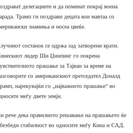
оздрават делегациите и да поминат покрај воена
арада. Трамп ги поздрави децата кои мавтаа со
мерикански знамиња и носеа цвеќе.
лучниот состанок се одржа зад затворени врати.
инескиот лидер Ши Џинпинг го покрена
увствителното прашање за Тајван за време на
азговорите со американскиот претседател Доналд
рамп, нарекувајќи го „најважното прашање“ во
дносите меѓу двете земји.
и рече дека правилното решавање на прашањето ќе
безбеди стабилност во односите меѓу Кина и САД.