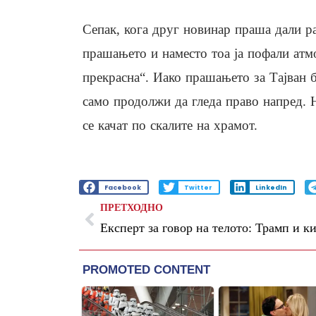
Сепак, кога друг новинар праша дали р
прашањето и наместо тоа ја пофали атм
прекрасна“. Иако прашањето за Тајван 
само продолжи да гледа право напред. 
се качат по скалите на храмот.
Facebook
Twitter
LinkedIn
ПРЕТХОДНО