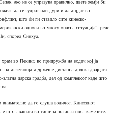
Сепак, ако не се управува правилно, двете земји би
ожеле да се судрат или дури и да дојдат во
онфликт, што би ги ставило сите кинеско-
мерикански односи во многу опасна ситуација“, рече
и, според Синхуа.
храм во Пекинг, во придружба на водич кој ја
от од делегацијата држеше дистанца додека двајцата
о-златна царска градба, дел од комплексот каде што
тва.
о внимателно да го слуша водичот. Кинескиот
аде што двајцата во тишина позираа пред камерите.