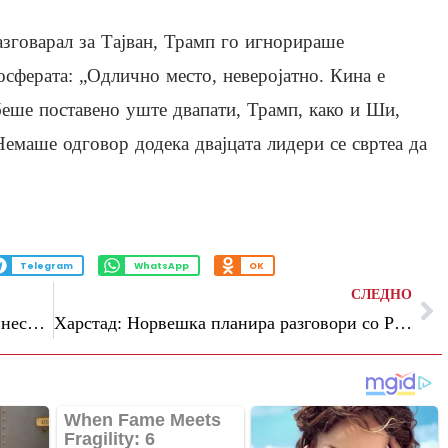
азговарал за Тајван, Трамп го игнорираше
осферата: „Одлично место, неверојатно. Кина е
беше поставено уште двапати, Трамп, како и Ши,
Немаше одговор додека двајцата лидери се свртеа да
Telegram
WhatsApp
OK
СЛЕДНО
Експерт за говор на телото: Трамп и кинескиот претседател демонстрираа „сложена динамика на моќ“ за време на нивниот состанок
Харстад: Норвешка планира разговори со Русија