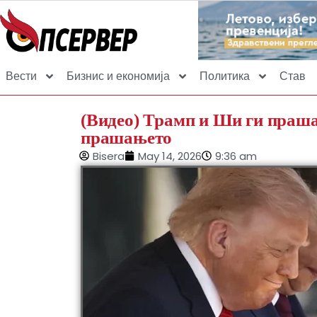
Вести
Бизнис и економија
Политика
Став
(Видео) Трамп и Ши ги прашаа
прашањето
Bisera
May 14, 2026
9:36 am