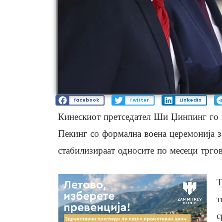
Facebook
Twitter
LinkedIn
Кинескиот претседател Ши Џинпинг го 
Пекинг со формална воена церемонија за
стабилизираат односите по месеци тргов
Т
т
с