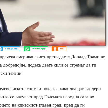
Telegram
WhatsApp
OK
пречека американскиот претседател Доналд Трамп во
 добредојде, додека двете сили се стремат да ги
ски тензии.
елевизиските снимки покажаа како двајцата лидери
опло се ракуваат пред Големата народна сала во
рцето на кинескиот главен град, пред да ги