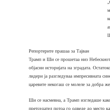
„
м
к
а
Ш
Репортерите прашаа за Тајван
Трамп и Ши се прошетаа низ Небескиот 
објасни историјата на зградата. Остаток
лидери ја разгледуваа импресивната син
царевите некогаш се молеле за добра же
Ши се насмевна, а Трамп изгледаше как
претседател потоа го одведе до место к