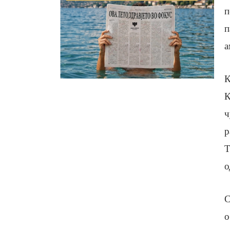
п
п
а
К
К
ч
р
Т
о
С
о