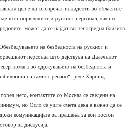
лавната цел е да се спречат инциденти во областите
аде што норвешкиот и рускиот персонал, како и
родовите, можат да се најдат во непосредна близина.
Обезбедувањето на безбедноста на рускиот и
орвешкиот персонал што дејствува на Далечниот
евер помага во одржувањето на безбедноста и
табилноста на самиот регион“, рече Харстад.
поред него, контактите со Москва се сведени на
инимум, но Осло сè уште смета дека е важно да се
држи комуникацијата за прашања за кои постои
оговор за дискусија.