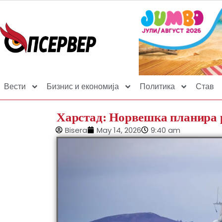
Вести
Бизнис и економија
Политика
Став
Харстад: Норвешка планира р
Bisera
May 14, 2026
9:40 am