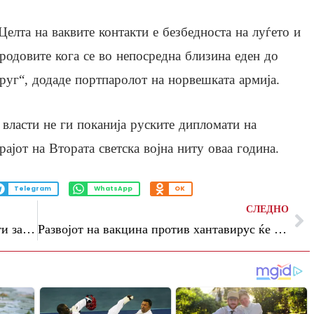
Целта на ваквите контакти е безбедноста на луѓето и
родовите кога се во непосредна близина еден до
руг“, додаде портпаролот на норвешката армија.
власти не ги поканија руските дипломати на
јот на Втората светска војна ниту оваа година.
Telegram
WhatsApp
OK
СЛЕДНО
(Видео) Трамп и Ши ги прашаа три пати за Тајван, тие го игнорираа прашањето
Развојот на вакцина против хантавирус ќе трае неколку години