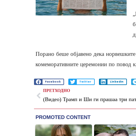
„
б
д
Порано беше објавено дека норвешките 
комеморативните церемонии по повод кра
Facebook
Twitter
LinkedIn
ПРЕТХОДНО