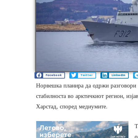
Facebook
Twitter
LinkedIn
Норвешка планира да одржи разговори со
стабилноста во арктичкиот регион, изј
Харстад, според медиумите.
Т
о