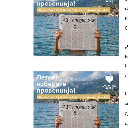
г
к
б
„
н
С
с
С
м
о
д