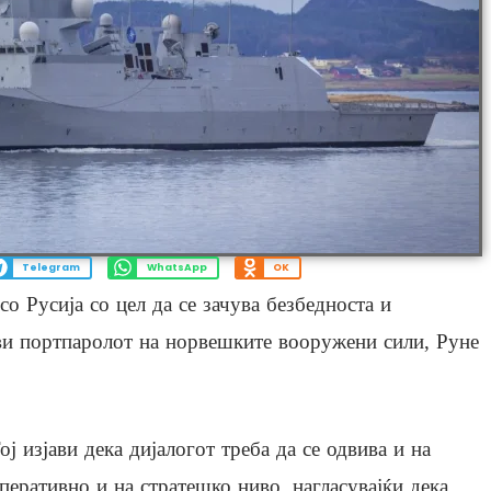
Telegram
WhatsApp
OK
 Русија со цел да се зачува безбедноста и
ави портпаролот на норвешките вооружени сили, Руне
ој изјави дека дијалогот треба да се одвива и на
перативно и на стратешко ниво, нагласувајќи дека