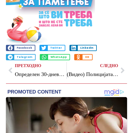
Facebook
Twitter
LinkedIn
Telegram
WhatsApp
OK
ПРЕТХОДНО
СЛЕДНО
Определен 30-дневен притвор за возачот на камион што усмрти четворица
(Видео) Полицијата се пресметува со демонстрантите, во Белград одекнуваат експлозии