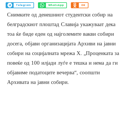
Telegram
WhatsApp
OK
Снимките од денешниот студентски собир на
белградскиот плоштад Славија укажуваат дека
тоа ќе биде еден од најголемите вакви собири
досега, објави организацијата Архиви на јавни
собири на социјалната мрежа X. „Проценката за
повеќе од 100 илјади луѓе е тешка и нема да ги
објавиме податоците вечерва“, соопшти
Архивата на јавни собири.