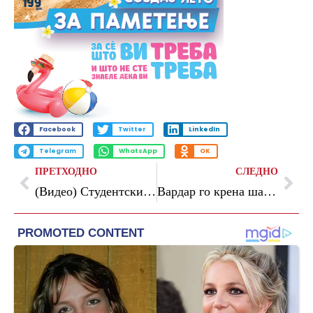
Facebook
Twitter
LinkedIn
Telegram
WhatsApp
OK
ПРЕТХОДНО
СЛЕДНО
(Видео) Студентски собир во Белград: „Ова е еден од најголемите протести досега“
Вардар го крена шампионскиот пехар