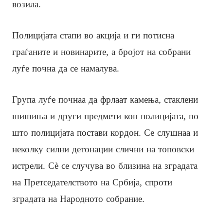
возила.
Полицијата стапи во акција и ги потисна
граѓаните и новинарите, а бројот на собрани
луѓе почна да се намалува.
Група луѓе почнаа да фрлаат камења, стаклени
шишиња и други предмети кон полицијата, по
што полицијата постави кордон. Се слушнаа и
неколку силни детонации слични на топовски
истрели. Сè се случува во близина на зградата
на Претседателството на Србија, спроти
зградата на Народното собрание.