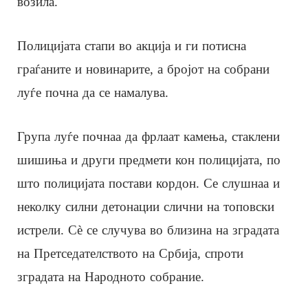
возила.
Полицијата стапи во акција и ги потисна
граѓаните и новинарите, а бројот на собрани
луѓе почна да се намалува.
Група луѓе почнаа да фрлаат камења, стаклени
шишиња и други предмети кон полицијата, по
што полицијата постави кордон. Се слушнаа и
неколку силни детонации слични на топовски
истрели. Сè се случува во близина на зградата
на Претседателството на Србија, спроти
зградата на Народното собрание.