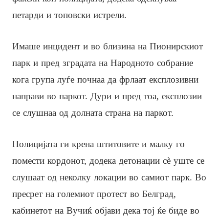
петарди и топовски истрели.
Имаше инцидент и во близина на Пионирскиот
парк и пред зградата на Народното собрание
кога група луѓе почнаа да фрлаат експлозивни
направи во паркот. Дури и пред тоа, експлозии
се слушнаа од долната страна на паркот.
Полицијата ги крена штитовите и малку го
помести кордонот, додека детонации сè уште се
слушаат од неколку локации во самиот парк. Во
пресрет на големиот протест во Белград,
кабинетот на Вучиќ објави дека тој ќе биде во