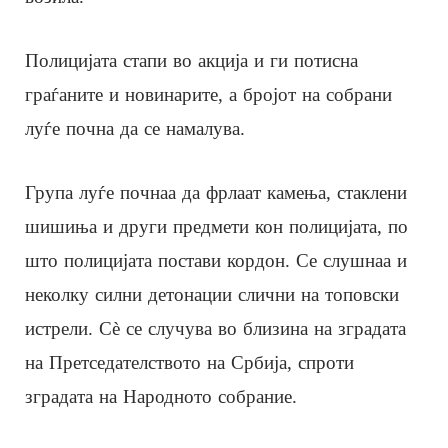
Полицијата стапи во акција и ги потисна
граѓаните и новинарите, а бројот на собрани
луѓе почна да се намалува.
Група луѓе почнаа да фрлаат камења, стаклени
шишиња и други предмети кон полицијата, по
што полицијата постави кордон. Се слушнаа и
неколку силни детонации слични на топовски
истрели. Сè се случува во близина на зградата
на Претседателството на Србија, спроти
зградата на Народното собрание.