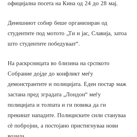
официјална посета на Кина од 24 до 28 мај.
Денешниот собир беше организиран од
студентите под мотото „Ти и јас, Славија, затоа
што студентите победуваат“.
На раскрсницата во близина на срспкото
Собрание дојде до конфликт меѓу
демонстрантите и полицијата. Еден постар маж
застана пред зградата „Лондон“ меѓу
полицијата и толпата и ги повика да ги
прекинат нападите. Полициските сили стануваа
сè побројни, а постојано пристигнуваа нови
возила.