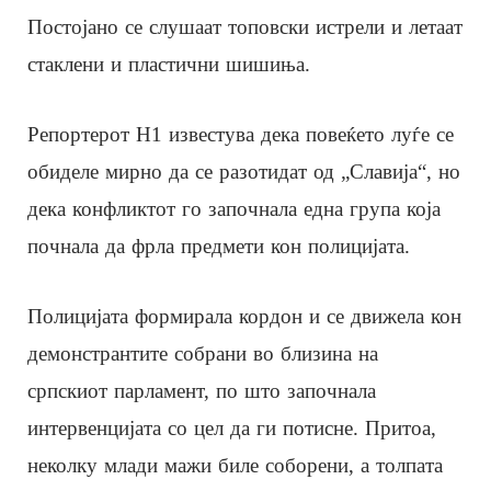
Постојано се слушаат топовски истрели и летаат
стаклени и пластични шишиња.
Репортерот Н1 известува дека повеќето луѓе се
обиделе мирно да се разотидат од „Славија“, но
дека конфликтот го започнала една група која
почнала да фрла предмети кон полицијата.
Полицијата формирала кордон и се движела кон
демонстрантите собрани во близина на
српскиот парламент, по што започнала
интервенцијата со цел да ги потисне. Притоа,
неколку млади мажи биле соборени, а толпата