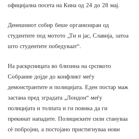
официјална посета на Кина од 24 до 28 мај.
Денешниот собир беше организиран од
студентите под мотото „Ти и јас, Славија, затоа
што студентите победуваат“.
На раскрсницата во близина на срспкото
Собрание дојде до конфликт меѓу
демонстрантите и полицијата. Еден постар маж
застана пред зградата „Лондон“ меѓу
полицијата и толпата и ги повика да ги
прекинат нападите. Полициските сили стануваа
сè побројни, а постојано пристигнуваа нови