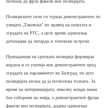
почнала да фрла факели кон полицијата.
Полициските сили ги туркаа демонстрантите по
улицата „Таковска“ во правец на поштата и
зградата на РТС, а цело време одекнуваа
детонации од петарди и топовски истрели.
Припадници на српската полиција формираа
кордон и се упатија кон демонстрантите пред
зградата на парламентот во Белград, по што
полицијата почна да ја потиснува толпата. За
време на интервенцијата, неколку млади мажи
беа соборени на земја, а демонстрантите фрлаа
факели кон полицијата, додека одекнуваа