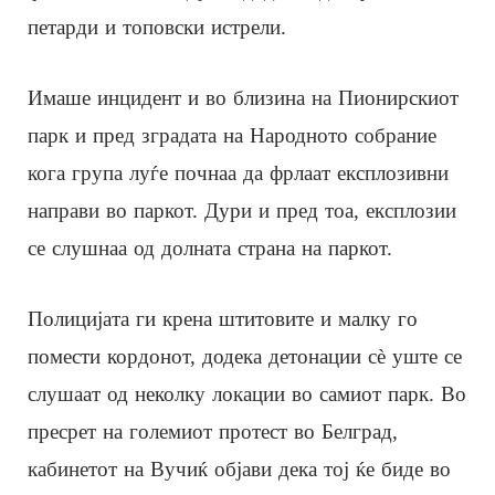
петарди и топовски истрели.
Имаше инцидент и во близина на Пионирскиот
парк и пред зградата на Народното собрание
кога група луѓе почнаа да фрлаат експлозивни
направи во паркот. Дури и пред тоа, експлозии
се слушнаа од долната страна на паркот.
Полицијата ги крена штитовите и малку го
помести кордонот, додека детонации сè уште се
слушаат од неколку локации во самиот парк. Во
пресрет на големиот протест во Белград,
кабинетот на Вучиќ објави дека тој ќе биде во