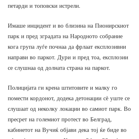
петарди и топовски истрели.
Имаше инцидент и во близина на Пионирскиот
парк и пред зградата на Народното собрание
кога група луѓе почнаа да фрлаат експлозивни
направи во паркот. Дури и пред тоа, експлозии
се слушнаа од долната страна на паркот.
Полицијата ги крена штитовите и малку го
помести кордонот, додека детонации сè уште се
слушаат од неколку локации во самиот парк. Во
пресрет на големиот протест во Белград,
кабинетот на Вучиќ објави дека тој ќе биде во