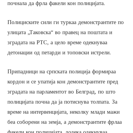
почнала да фрла факели кон полицијата.
Полициските сили ги туркаа демонстрантите по
улицата „Таковска“ во правец на поштата и
зградата на РТС, а цело време одекнуваа
детонации од петарди и топовски истрели.
Припадници на српската полиција формираа
кордон и се упатија кон демонстрантите пред
зградата на парламентот во Белград, по што
полицијата почна да ја потиснува толпата. За
време на интервенцијата, неколку млади мажи
беа соборени на земја, а демонстрантите фрлаа
факели кон полицијата, додека одекнуваа