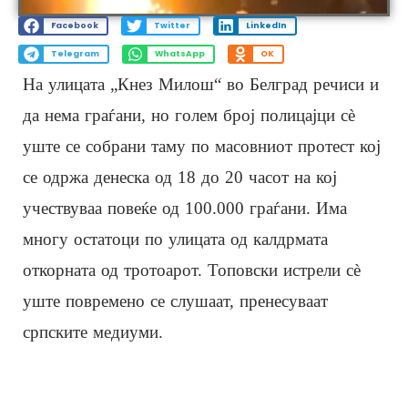
Facebook
Twitter
LinkedIn
Telegram
WhatsApp
OK
На улицата „Кнез Милош“ во Белград речиси и
да нема граѓани, но голем број полицајци сè
уште се собрани таму по масовниот протест кој
се одржа денеска од 18 до 20 часот на кој
учествуваа повеќе од 100.000 граѓани. Има
многу остатоци по улицата од калдрмата
откорната од тротоарот. Топовски истрели сè
уште повремено се слушаат, пренесуваат
српските медиуми.