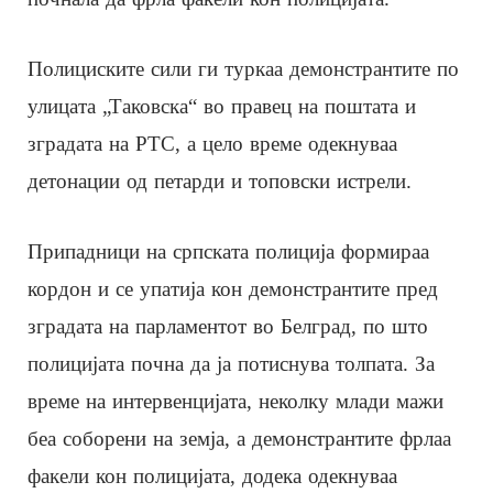
Полициските сили ги туркаа демонстрантите по
улицата „Таковска“ во правец на поштата и
зградата на РТС, а цело време одекнуваа
детонации од петарди и топовски истрели.
Припадници на српската полиција формираа
кордон и се упатија кон демонстрантите пред
зградата на парламентот во Белград, по што
полицијата почна да ја потиснува толпата. За
време на интервенцијата, неколку млади мажи
беа соборени на земја, а демонстрантите фрлаа
факели кон полицијата, додека одекнуваа