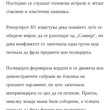
Постојано се слушаат топовски истрели и летаат
стаклени и пластични шишиња.
Репортерот Н1 известува дека повеќето луѓе се
обиделе мирно да се разотидат од „Славија“, но
дека конфликтот го започнала една група која
почнала да фрла предмети кон полицијата.
Полицијата формирала кордон и се движела кон
демонстрантите собрани во близина на
српскиот парламент, по што започнала
интервенцијата со цел да ги потисне. Притоа,
неколку млади мажи биле соборени, а толпата
почнала да фрла факели кон полицијата.