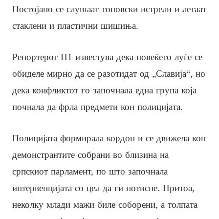
Постојано се слушаат топовски истрели и летаат
стаклени и пластични шишиња.
Репортерот Н1 известува дека повеќето луѓе се
обиделе мирно да се разотидат од „Славија“, но
дека конфликтот го започнала една група која
почнала да фрла предмети кон полицијата.
Полицијата формирала кордон и се движела кон
демонстрантите собрани во близина на
српскиот парламент, по што започнала
интервенцијата со цел да ги потисне. Притоа,
неколку млади мажи биле соборени, а толпата