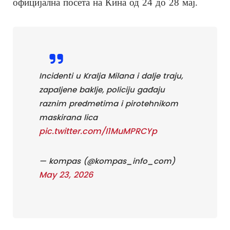
официјална посета на Кина од 24 до 28 мај.
Incidenti u Kralja Milana i dalje traju,
zapaljene baklje, policiju gađaju
raznim predmetima i pirotehnikom
maskirana lica
pic.twitter.com/I1MuMPRCYp
— kompas (@kompas_info_com)
May 23, 2026