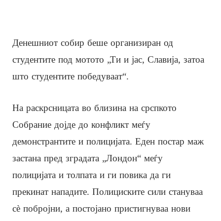
Денешниот собир беше организиран од
студентите под мотото „Ти и јас, Славија, затоа
што студентите победуваат“.
На раскрсницата во близина на срспкото
Собрание дојде до конфликт меѓу
демонстрантите и полицијата. Еден постар маж
застана пред зградата „Лондон“ меѓу
полицијата и толпата и ги повика да ги
прекинат нападите. Полициските сили стануваа
сè побројни, а постојано пристигнуваа нови