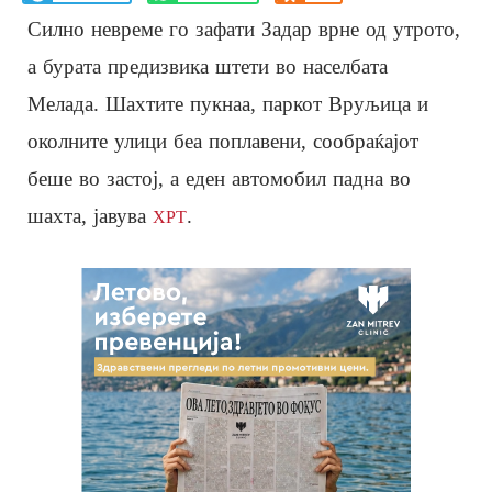
Силно невреме го зафати Задар врне од утрото,
а бурата предизвика штети во населбата
Мелада. Шахтите пукнаа, паркот Вруљица и
околните улици беа поплавени, сообраќајот
беше во застој, а еден автомобил падна во
шахта, јавува
.
ХРТ