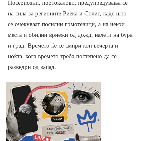
Посериозни, портокалови, предупредувања се
на сила за регионите Риека и Сплит, каде што
се очекуваат посилни грмотевици, а на некои
места и обилни врнежи од дожд, налети на бура
и град. Времето ќе се смири кон вечерта и
ноќта, кога времето треба постепено да се
разведри од запад.