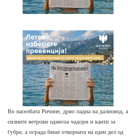
Во населбата Ричине, дрво падна на далновод, а
силните ветрови однесоа чадори и канти за
ѓубре, а ограда беше откорната на еден дел од