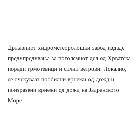
Државниот хидрометеоролошки завод издаде
предупредувања за поголемиот дел од Хрватска
поради грмотевици и силни ветрови. Локално,
се очекуваат пообилни врнежи од дожд и
поизразени врнежи од дожд на Јадранското
Море.