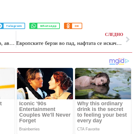
Telegram
WhatsApp
OK
СЛЕДНО
(Видео) Силно невреме го погоди Задар, автомобил падна во шахта
Европските берзи во пад, нафтата се искачи на речиси 98 долари