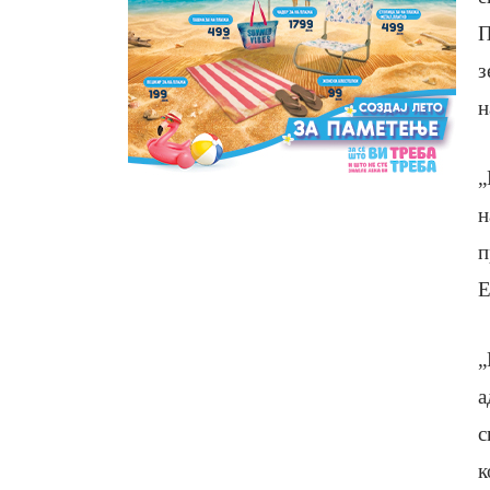
П
з
н
„
н
п
Е
„
а
с
к