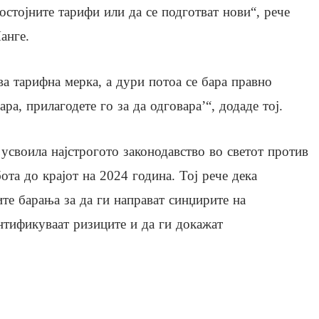
остојните тарифи или да се подготват нови“, рече
анге.
ва тарифна мерка, а дури потоа се бара правно
ра, прилагодете го за да одговара’“, додаде тој.
 усвоила најстрогото законодавство во светот против
та до крајот на 2024 година. Тој рече дека
ите барања за да ги направат синџирите на
нтификуваат ризиците и да ги докажат