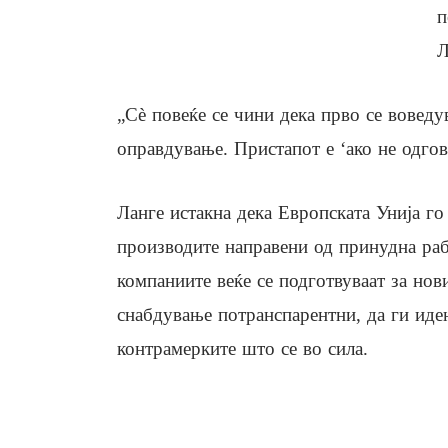
п
Л
„Сè повеќе се чини дека прво се воведу
оправдување. Пристапот е ‘ако не одгова
Ланге истакна дека Европската Унија го
производите направени од принудна рабо
компаниите веќе се подготвуваат за нов
снабдување потранспарентни, да ги иде
контрамерките што се во сила.