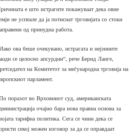
ричината е што истрагите покажуваат дека овие
емји не успеале да ја потиснат трговијата со стоки
аправени од принудна работа.
Иако ова беше очекувано, истрагата и нејзините
аоди се целосно апсурдни“, рече Бернд Ланге,
ретседател на Комитетот за меѓународна трговија на
вропскиот парламент.
По поразот во Врховниот суд, американската
дминистрација очајно бара нова правна основа за
војата тарифна политика. Сега се чини дека се
ористи секој можен изговор за да се оправдаат