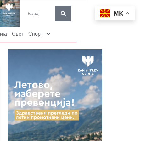
MK
ија
Свет
Спорт