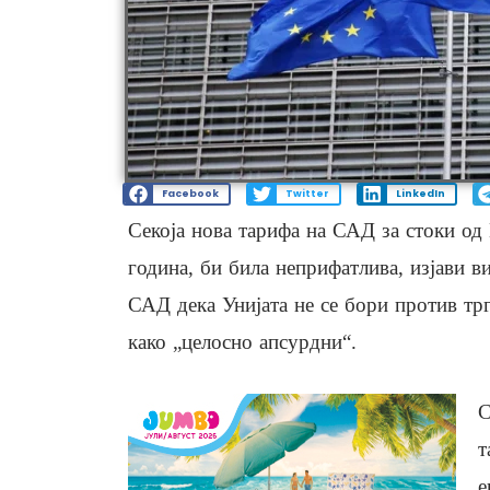
Facebook
Twitter
LinkedIn
Секоја нова тарифа на САД за стоки од
година, би била неприфатлива, изјави 
САД дека Унијата не се бори против тр
како „целосно апсурдни“.
С
т
е