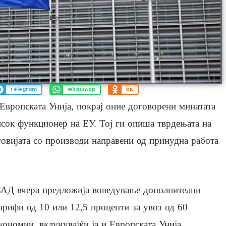
Telegram
WhatsApp
OK
 Европската Унија, покрај оние договорени минатата
висок функционер на ЕУ. Тој ги опиша тврдењата на
говијата со производи направени од принудна работа
АД вчера предложија воведување дополнителни
арифи од 10 или 12,5 проценти за увоз од 60
кономии, вклучувајќи ја и Европската Унија.