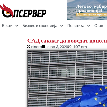
Вести
Бизнис и економија
Политика
Став
САД сакаат да воведат допол
Bisera
June 3, 2026
11:07 am