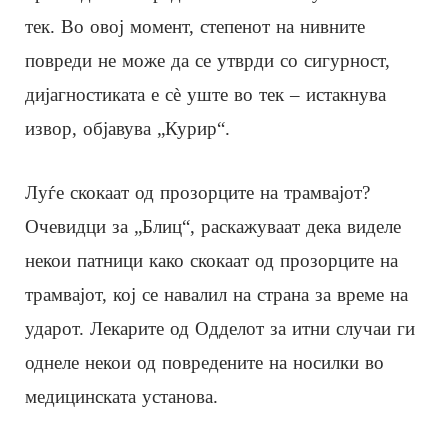
тек. Во овој момент, степенот на нивните
повреди не може да се утврди со сигурност,
дијагностиката е сè уште во тек – истакнува
извор, објавува „Курир“.
Луѓе скокаат од прозорците на трамвајот?
Очевидци за „Блиц“, раскажуваат дека виделе
некои патници како скокаат од прозорците на
трамвајот, кој се навалил на страна за време на
ударот. Лекарите од Одделот за итни случаи ги
однеле некои од повредените на носилки во
медицинската установа.