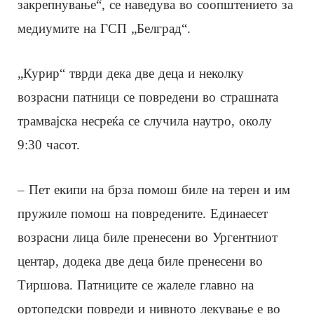
закрепнување“, се наведува во соопштението за
медиумите на ГСП „Белград“.
„Курир“ тврди дека две деца и неколку
возрасни патници се повредени во страшната
трамвајска несреќа се случила наутро, околу
9:30 часот.
– Пет екипи на брза помош биле на терен и им
пружиле помош на повредените. Единаесет
возрасни лица биле пренесени во Ургентниот
центар, додека две деца биле пренесени во
Тиршова. Патниците се жалеле главно на
ортопедски повреди и нивното лекување е во