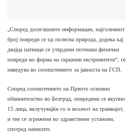
„Според досегашните информации, најголемиот
број повреди се од полесна природа, додека кај
двајца патници се утврдени потешки физички
повреди во форма на скршени екстремитети“, се
наведува во соопштението за јавноста на ГСП.
Според соопштението на Првото основно
обвинителство во Белград, повредени се вкупно
15 лица, вклучувајќи го и возачот на трамвајот,
и тие се згрижени во здравствени установи,
спотред написите.