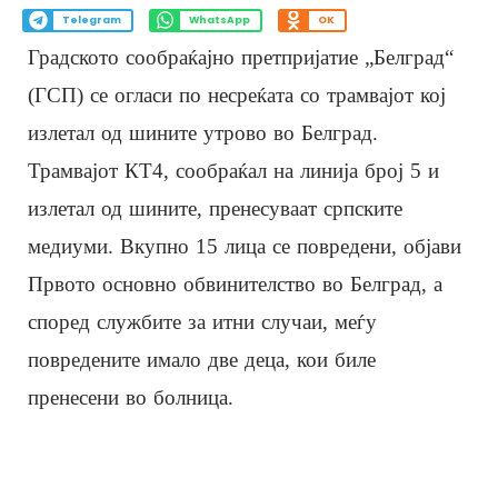
Telegram
WhatsApp
OK
Градското сообраќајно претпријатие „Белград“
(ГСП) се огласи по несреќата со трамвајот кој
излетал од шините утрово во Белград.
Трамвајот КТ4, сообраќал на линија број 5 и
излетал од шините, пренесуваат српските
медиуми. Вкупно 15 лица се повредени, објави
Првото основно обвинителство во Белград, а
според службите за итни случаи, меѓу
повредените имало две деца, кои биле
пренесени во болница.