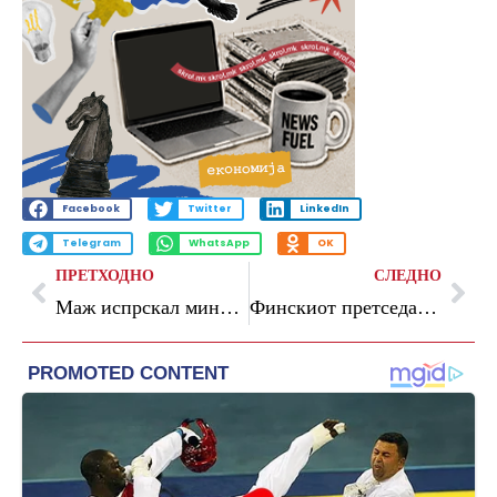
Facebook
Twitter
LinkedIn
Telegram
WhatsApp
OK
ПРЕТХОДНО
СЛЕДНО
Маж испрскал минувачи со непозната супстанца, едно лице завршило во болница во Токио
Финскиот претседател е подготвен да преговара со Русија во име на ЕУ