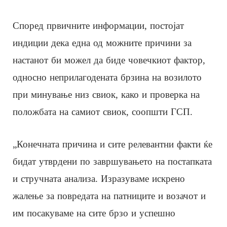
Според првичните информации, постојат
индиции дека една од можните причини за
настанот би можел да биде човечкиот фактор,
односно неприлагодената брзина на возилото
при минување низ свиок, како и проверка на
положбата на самиот свиок, соопшти ГСП.
„Конечната причина и сите релевантни факти ќе
бидат утврдени по завршувањето на постапката
и стручната анализа. Изразуваме искрено
жалење за повредата на патниците и возачот и
им посакуваме на сите брзо и успешно