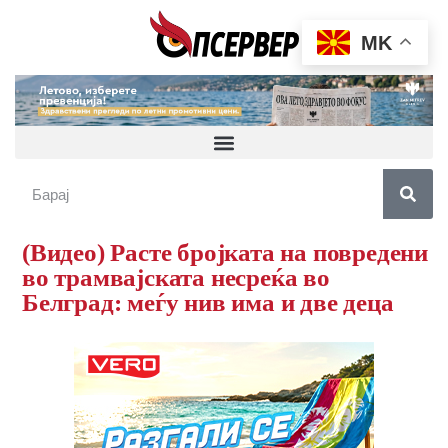
MK
(Видео) Расте бројката на повредени
во трамвајската несреќа во
Белград: меѓу нив има и две деца