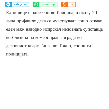
Telegram
WhatsApp
OK
Едно лице е однесено во болница, а околу 20
лица пријавиле дека се чувствуваат лошо откако
еден маж наводно испрскал непозната супстанца
во близина на комерцијална зграда во
деловниот кварт Гинза во Токио, соопшти
полицијата.