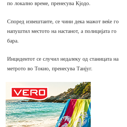
по локално време, пренесува Кјодо.
Според извештаите, се чини дека мажот веќе го
напуштил местото на настанот, а полицијата го
бара.
Инцидентот се случил недалеку од станицата на
метрото во Токио, пренесува Танјуг.