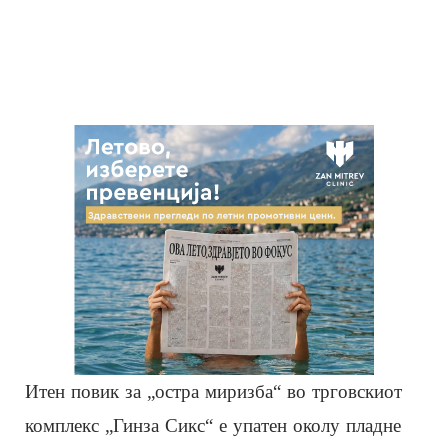
Итен повик за „остра миризба“ во трговскиот
комплекс „Гинза Сикс“ е упатен околу пладне