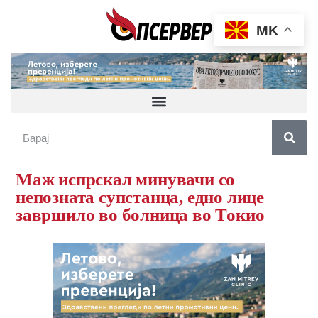
MK
Маж испрскал минувачи со
непозната супстанца, едно лице
завршило во болница во Токио