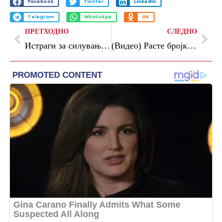
Facebook
Twitter
LinkedIn
Telegram
WhatsApp
OK
ПРЕТХОДНО
СЛЕДНО
Истраги за силувања на деца во градинки и основни училишта: Франција потресена од голем скандал
(Видео) Расте бројката на повредени во трамвајската несреќа во Белград: меѓу нив има и две деца