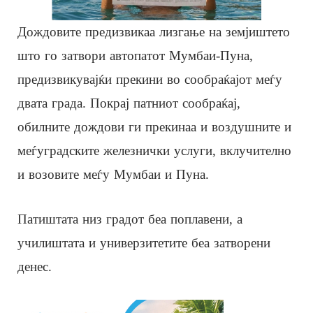
Дождовите предизвикаа лизгање на земјиштето
што го затвори автопатот Мумбаи-Пуна,
предизвикувајќи прекини во сообраќајот меѓу
двата града. Покрај патниот сообраќај,
обилните дождови ги прекинаа и воздушните и
меѓуградските железнички услуги, вклучително
и возовите меѓу Мумбаи и Пуна.
Патиштата низ градот беа поплавени, а
училиштата и универзитетите беа затворени
денес.