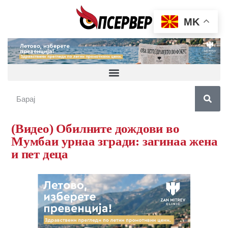
MK
(Видео) Обилните дождови во
Мумбаи урнаа згради: загинаа жена
и пет деца