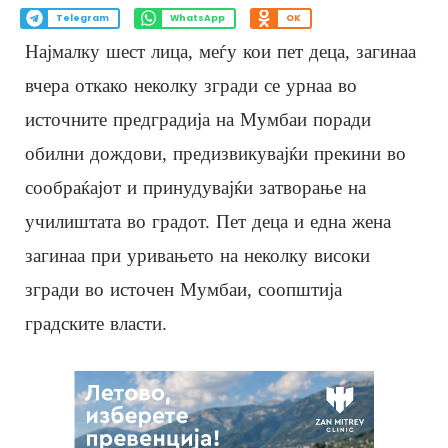
Telegram
WhatsApp
OK
Најмалку шест лица, меѓу кои пет деца, загинаа
вчера откако неколку згради се урнаа во
источните предградија на Мумбаи поради
обилни дождови, предизвикувајќи прекини во
сообраќајот и принудувајќи затворање на
училиштата во градот. Пет деца и една жена
загинаа при уривањето на неколку високи
згради во источен Мумбаи, соопштија
градските власти.