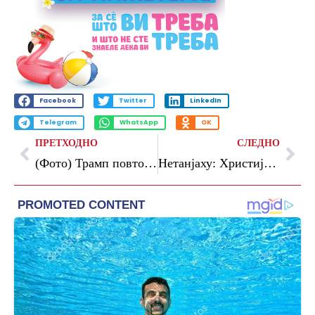
Facebook
Twitter
LinkedIn
Telegram
WhatsApp
OK
ПРЕТХОДНО
СЛЕДНО
(Фото) Трамп повторно објави фотомонтажа од Барак Обама и неговата сопруга Мишел
Нетанјаху: Христијанските села во Либан бараат припојување со Израел