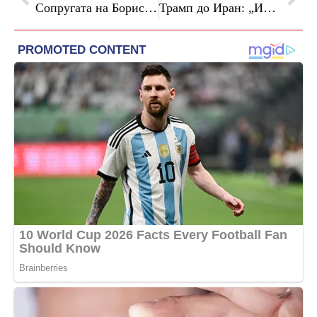
Сопругата на Борис Џонсон: Таксистот можеби силувал 1.000 жени, јас го пријавив
Трамп до Иран: „Имате уште една шанса, последната“