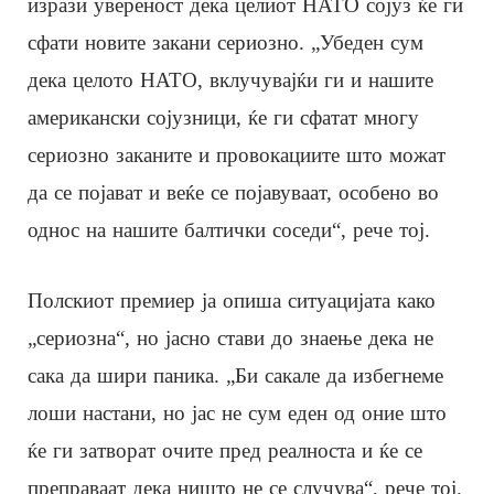
изрази увереност дека целиот НАТО сојуз ќе ги
сфати новите закани сериозно. „Убеден сум
дека целото НАТО, вклучувајќи ги и нашите
американски сојузници, ќе ги сфатат многу
сериозно заканите и провокациите што можат
да се појават и веќе се појавуваат, особено во
однос на нашите балтички соседи“, рече тој.
Полскиот премиер ја опиша ситуацијата како
„сериозна“, но јасно стави до знаење дека не
сака да шири паника. „Би сакале да избегнеме
лоши настани, но јас не сум еден од оние што
ќе ги затворат очите пред реалноста и ќе се
преправаат дека ништо не се случува“, рече тој.