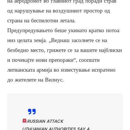
на аеродромот во главниот град поради страв
од нарушување на воздушниот простор од
страна на беспилотни летала.
Предупредувањето беше укинато кратко потоа
низ целата земја. „Веднаш засолнете се на
безбедно место, грижете се за вашите најблиски
и почекајте нови препораки“, соопшти
литванската армија во известување испратено
до жителите на Вилнус.
RUSSIAN ATTACK
LITHUANIAN AUTHORITIES SAY A