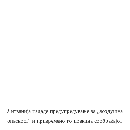
Литванија издаде предупредување за „воздушна
опасност“ и привремено го прекина сообраќајот