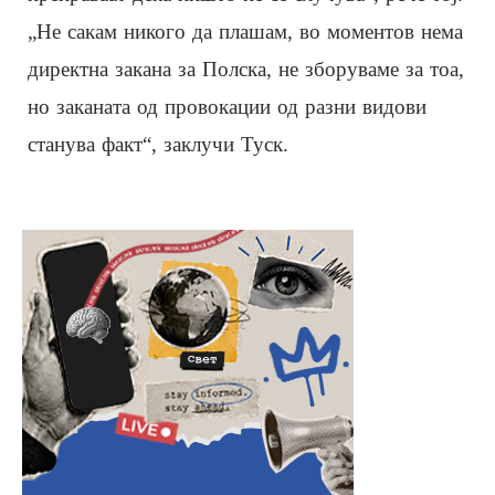
„Не сакам никого да плашам, во моментов нема
директна закана за Полска, не зборуваме за тоа,
но заканата од провокации од разни видови
станува факт“, заклучи Туск.