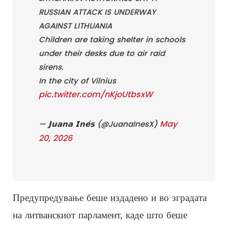
RUSSIAN ATTACK IS UNDERWAY
AGAINST LITHUANIA
Children are taking shelter in schools
under their desks due to air raid
sirens.
In the city of Vilnius
pic.twitter.com/nKjoUtbsxW
May
— 𝗝𝘂𝗮𝗻𝗮 𝗜𝗻𝗲́𝘀 (@JuanaInesX)
20, 2026
Предупредување беше издадено и во зградата
на литванскиот парламент, каде што беше