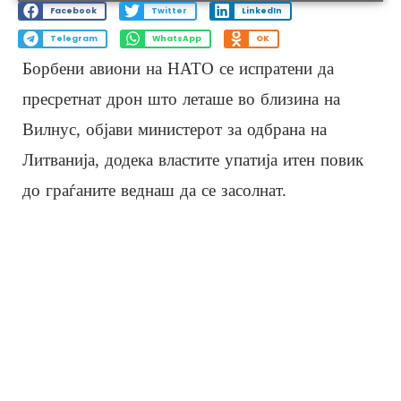
Facebook
Twitter
LinkedIn
Telegram
WhatsApp
OK
Борбени авиони на НАТО се испратени да
пресретнат дрон што леташе во близина на
Вилнус, објави министерот за одбрана на
Литванија, додека властите упатија итен повик
до граѓаните веднаш да се засолнат.