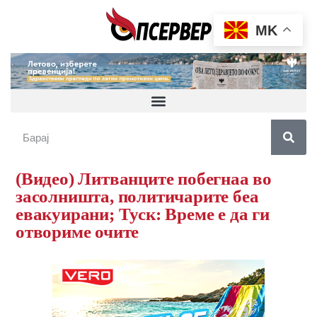
MK
(Видео) Литванците побегнаа во
засолништа, политичарите беа
евакуирани; Туск: Време е да ги
отвориме очите