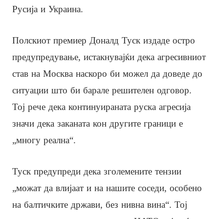
Русија и Украина.
Полскиот премиер Доналд Туск издаде остро
предупредување, истакнувајќи дека агресивниот
став на Москва наскоро би можел да доведе до
ситуации што би барале решителен одговор.
Тој рече дека континуираната руска агресија
значи дека заканата кон другите граници е
„многу реална“.
Туск предупреди дека зголемените тензии
„можат да влијаат и на нашите соседи, особено
на балтичките држави, без нивна вина“. Тој