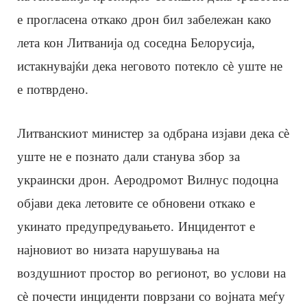
е прогласена откако дрон бил забележан како
лета кон Литванија од соседна Белорусија,
истакнувајќи дека неговото потекло сè уште не
е потврдено.
Литванскиот министер за одбрана изјави дека сè
уште не е познато дали станува збор за
украински дрон. Аеродромот Вилнус подоцна
објави дека летовите се обновени откако е
укинато предупредувањето. Инцидентот е
најновиот во низата нарушувања на
воздушниот простор во регионот, во услови на
сè почести инциденти поврзани со војната меѓу