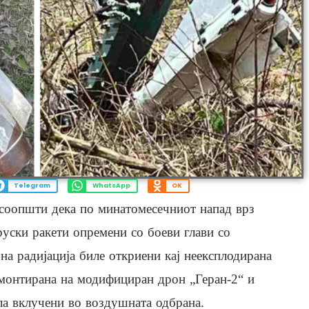
Telegram
WhatsApp
OK
 соопшти дека по минатомесечниот напад врз
руски ракети опремени со боеви глави со
а радијација биле откриени кај неексплодирана
а монтирана на модифициран дрон „Геран-2“ и
ла вклучени во воздушната одбрана.