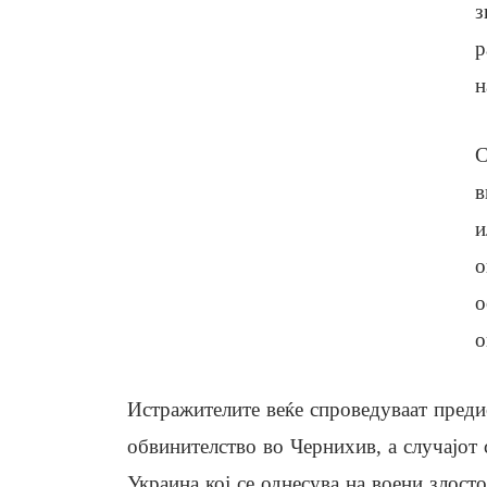
з
р
н
С
в
и
о
о
о
Истражителите веќе спроведуваат преди
обвинителство во Чернихив, а случајот
Украина кој се однесува на воени злосто