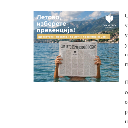
С
у
у
у
п
п
П
с
о
р
н