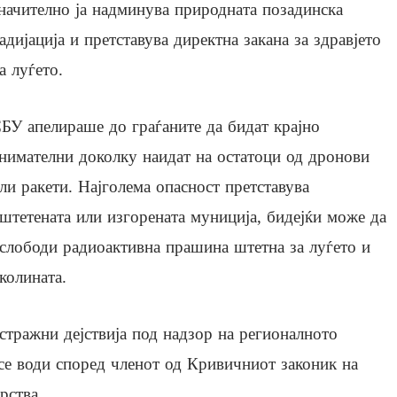
начително ја надминува природната позадинска
адијација и претставува директна закана за здравјето
а луѓето.
БУ апелираше до граѓаните да бидат крајно
нимателни доколку наидат на остатоци од дронови
ли ракети. Најголема опасност претставува
штетената или изгорената муниција, бидејќи може да
слободи радиоактивна прашина штетна за луѓето и
колината.
стражни дејствија под надзор на регионалното
 се води според членот од Кривичниот законик на
рства.