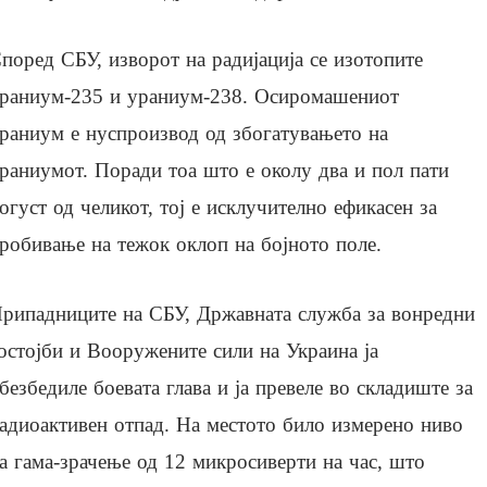
поред СБУ, изворот на радијација се изотопите
раниум-235 и ураниум-238. Осиромашениот
раниум е нуспроизвод од збогатувањето на
раниумот. Поради тоа што е околу два и пол пати
огуст од челикот, тој е исклучително ефикасен за
робивање на тежок оклоп на бојното поле.
рипадниците на СБУ, Државната служба за вонредни
остојби и Вооружените сили на Украина ја
безбедиле боевата глава и ја превеле во складиште за
адиоактивен отпад. На местото било измерено ниво
а гама-зрачење од 12 микросиверти на час, што