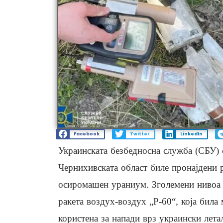
Facebook
Twitter
LinkedIn
Украинската безбедносна служба (СБУ)
Чернихивската област биле пронајдени 
осиромашен ураниум. Зголемени нивоа н
ракета воздух-воздух „Р-60“, која бил
користена за напади врз украински лета