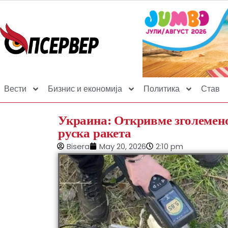
Вести
Бизнис и економија
Политика
Став
Украина: Откривме зголемено
руска ракета
Bisera
May 20, 2026
2:10 pm