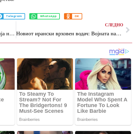
Telegram
WhatsApp
OK
СЛЕДНО
Макрон повикува на построга регулација на криптовалутите: „Да не создаваме нов Див Запад“
Новиот ирански врховен водач: Војната наметнува потежок товар за функционерите