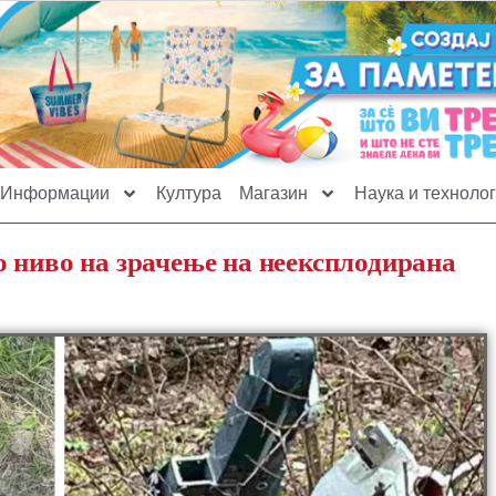
Информации
Култура
Магазин
Наука и технолог
 ниво на зрачење на неексплодирана