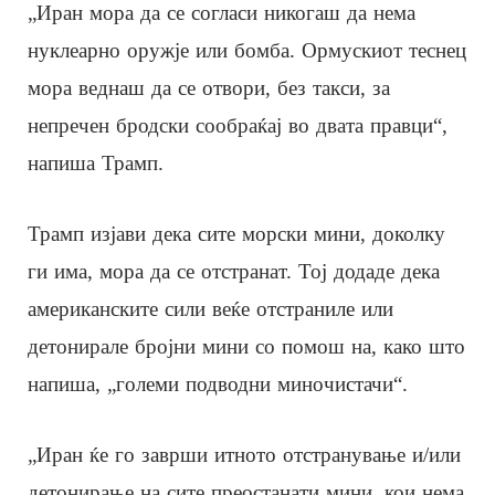
„Иран мора да се согласи никогаш да нема
нуклеарно оружје или бомба. Ормускиот теснец
мора веднаш да се отвори, без такси, за
непречен бродски сообраќај во двата правци“,
напиша Трамп.
Трамп изјави дека сите морски мини, доколку
ги има, мора да се отстранат. Тој додаде дека
американските сили веќе отстраниле или
детонирале бројни мини со помош на, како што
напиша, „големи подводни миночистачи“.
„Иран ќе го заврши итното отстранување и/или
детонирање на сите преостанати мини, кои нема