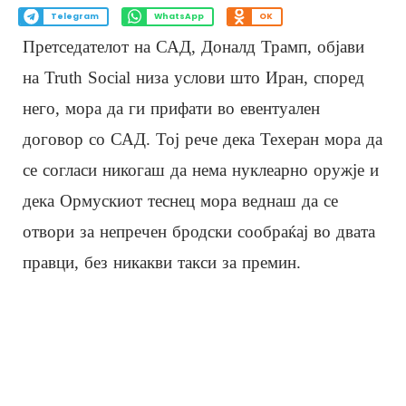
Telegram
WhatsApp
OK
Претседателот на САД, Доналд Трамп, објави
на Truth Social низа услови што Иран, според
него, мора да ги прифати во евентуален
договор со САД. Тој рече дека Техеран мора да
се согласи никогаш да нема нуклеарно оружје и
дека Ормускиот теснец мора веднаш да се
отвори за непречен бродски сообраќај во двата
правци, без никакви такси за премин.