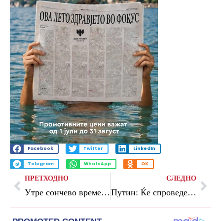
Facebook
Twitter
LinkedIn
Telegram
WhatsApp
OK
ПРЕТХОДНО
СЛЕДНО
Утре сончево време, од четврток повторно дожд и грмежи
Путин: Ќе спроведеме објективна истрага ако добиеме информации за инцидентот во Романија