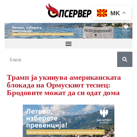
MK
Трамп ја укинува американската
блокада на Ормускиот теснец:
Бродовите можат да си одат дома