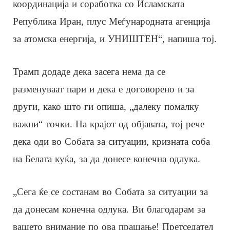
координација и соработка со Исламската
Република Иран, плус Меѓународната агенција
за атомска енергија, и УНИШТЕН“, напиша тој.
Трамп додаде дека засега нема да се
разменуваат пари и дека е договорено и за
други, како што ги опиша, „далеку помалку
важни“ точки. На крајот од објавата, тој рече
дека оди во Собата за ситуации, кризната соба
на Белата куќа, за да донесе конечна одлука.
„Сега ќе се состанам во Собата за ситуации за
да донесам конечна одлука. Ви благодарам за
вашето внимание по ова прашање! Претседател