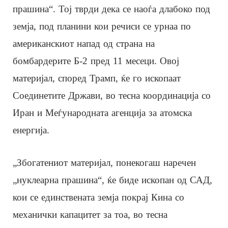
прашина“. Тој тврди дека се наоѓа длабоко под
земја, под планини кои речиси се урнаа по
американскиот напад од страна на
бомбардерите Б-2 пред 11 месеци. Овој
материјал, според Трамп, ќе го ископаат
Соединетите Држави, во тесна координација со
Иран и Меѓународната агенција за атомска
енергија.
„Збогатениот материјал, понекогаш наречен
„нуклеарна прашина“, ќе биде ископан од САД,
кои се единствената земја покрај Кина со
механички капацитет за тоа, во тесна