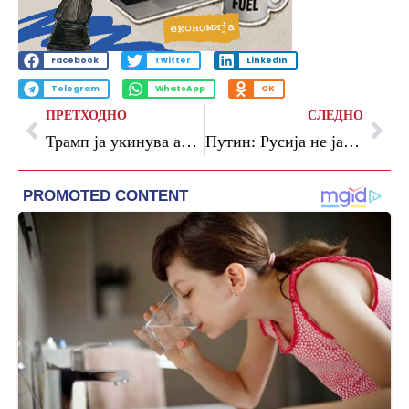
Facebook
Twitter
LinkedIn
Telegram
WhatsApp
OK
ПРЕТХОДНО
СЛЕДНО
Трамп ја укинува американската блокада на Ормускиот теснец: Бродовите можат да си одат дома
Путин: Русија не ја загрозува Европа ниту планира војна со европските земји