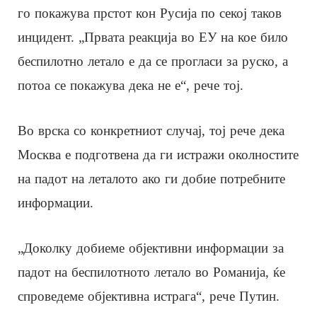
го покажува прстот кон Русија по секој таков
инцидент. „Првата реакција во ЕУ на кое било
беспилотно летало е да се прогласи за руско, а
потоа се покажува дека не е“, рече тој.
Во врска со конкретниот случај, тој рече дека
Москва е подготвена да ги истражи околностите
на падот на леталото ако ги добие потребните
информации.
„Доколку добиеме објективни информации за
падот на беспилотното летало во Романија, ќе
спроведеме објективна истрага“, рече Путин.