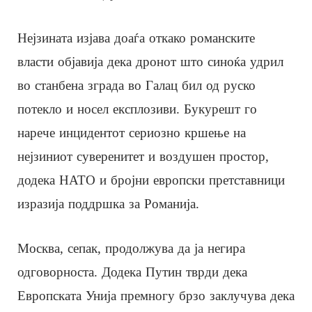
Нејзината изјава доаѓа откако романските
власти објавија дека дронот што синоќа удрил
во станбена зграда во Галац бил од руско
потекло и носел експлозиви. Букурешт го
нарече инцидентот сериозно кршење на
нејзиниот суверенитет и воздушен простор,
додека НАТО и бројни европски претставници
изразија поддршка за Романија.
Москва, сепак, продолжува да ја негира
одговорноста. Додека Путин тврди дека
Европската Унија премногу брзо заклучува дека