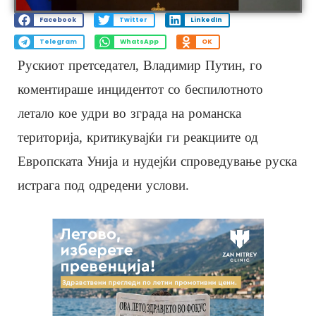
Facebook
Twitter
LinkedIn
Telegram
WhatsApp
OK
Рускиот претседател, Владимир Путин, го
коментираше инцидентот со беспилотното
летало кое удри во зграда на романска
територија, критикувајќи ги реакциите од
Европската Унија и нудејќи спроведување руска
истрага под одредени услови.