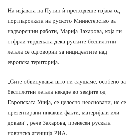
На изјавата на Путин ѝ претходеше изјава од
портпаролката на руското Министерство за
надворешни работи, Марија Захарова, која ги
отфрли тврдењата дека руските беспилотни
летала се одговорни за инцидентите над
европска територија.
„Сите обвинувања што ги слушаме, особено за
беспилотни летала некаде во земјите од
Европската Унија, се целосно неосновани, не се
презентирани никакви факти, материјали или
докази“, рече Захарова, пренесен руската
новинска агенција РИА.