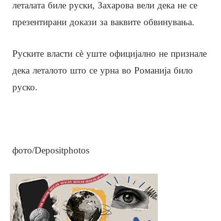
леталата биле руски, Захарова вели дека не се
презентирани докази за ваквите обвинувања.
Руските власти сè уште официјално не признале
дека леталото што се урна во Романија било
руско.
фото/Depositphotos