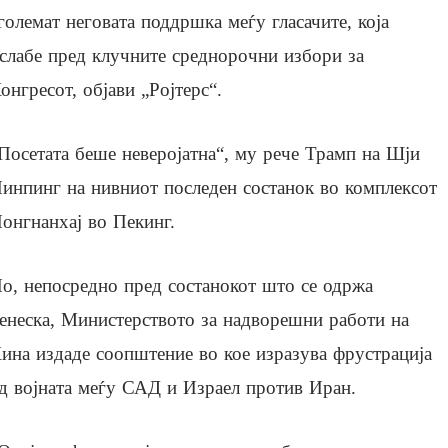
големат неговата поддршка меѓу гласачите, која
слабе пред клучните среднорочни избори за
онгресот, објави „Ројтерс“.
Посетата беше неверојатна“, му рече Трамп на Шји
инпинг на нивниот последен состанок во комплексот
онгнанхај во Пекинг.
о, непосредно пред состанокот што се одржа
енеска, Министерството за надворешни работи на
ина издаде соопштение во кое изразува фрустрација
д војната меѓу САД и Израел против Иран.