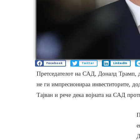
Facebook
Twitter
LinkedIn
Претседателот на САД, Доналд Трамп, д
не ги импресионираа инвеститорите, до
Тајван и рече дека војната на САД прот
П
е
Д