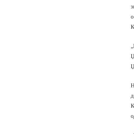
з
о
К
„
Џ
Џ
Н
д
К
о