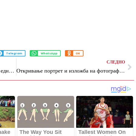
Telegram
WhatsApp
OK
СЛЕДНО
(Видео) Милошоски: „Мазут“ доживеа една тивка амнестија
Откривање портрет и изложба на фотографии во чест на Борис Трајковски