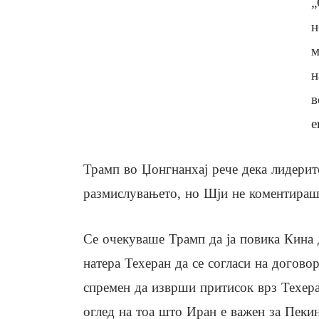
„
н
м
н
в
е
Трамп во Џонгнанхај рече дека лидерите
размислувањето, но Шји не коментираше
Се очекуваше Трамп да ја повика Кина д
натера Техеран да се согласи на догово
спремен да изврши притисок врз Техеран
оглед на тоа што Иран е важен за Пеки