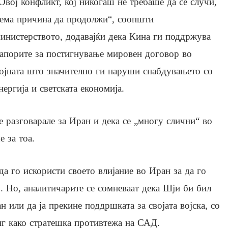
Овој конфликт, кој никогаш не требаше да се случи,
ема причина да продолжи“, соопшти
инистерството, додавајќи дека Кина ги поддржува
апорите за постигнување мировен договор во
ојната што значително ги наруши снабдувањето со
нергија и светската економија.
 разговарале за Иран и дека се „многу слични“ во
 за тоа.
а го искористи своето влијание во Иран за да го
р. Но, аналитичарите се сомневаат дека Шји би бил
 или да ја прекине поддршката за својата војска, со
нг како стратешка противтежа на САД.