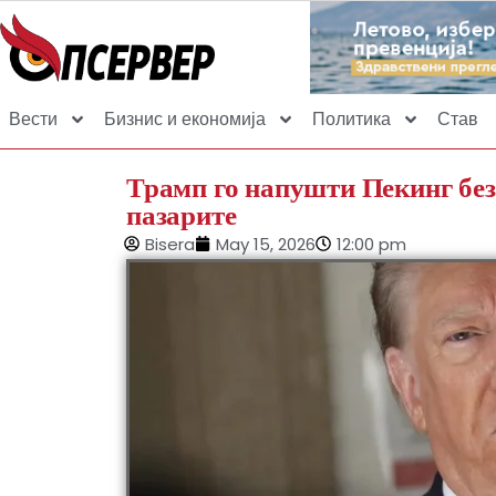
Вести
Бизнис и економија
Политика
Став
Трамп го напушти Пекинг без
пазарите
Bisera
May 15, 2026
12:00 pm