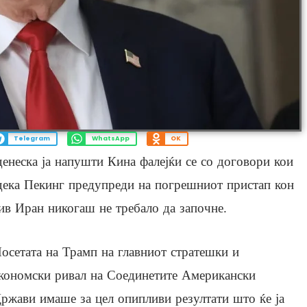
Telegram
WhatsApp
OK
енеска ја напушти Кина фалејќи се со договори кои
дека Пекинг предупреди на погрешниот пристап кон
ив Иран никогаш не требало да започне.
осетата на Трамп на главниот стратешки и
кономски ривал на Соединетите Американски
ржави имаше за цел опипливи резултати што ќе ја