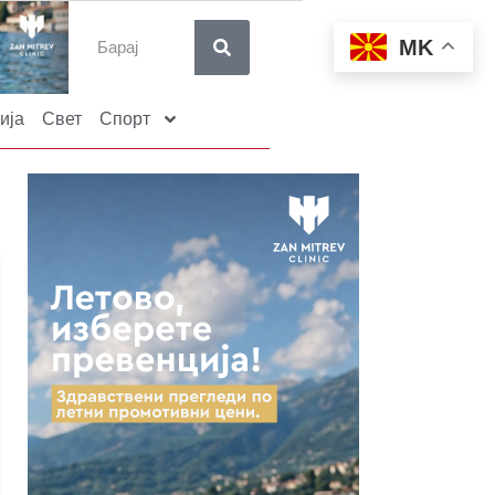
MK
ија
Свет
Спорт