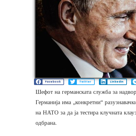
Facebook
Twitter
LinkedIn
Шефот на германската служба за надво
Германија има „конкретни“ разузнавачки
на НАТО за да ја тестира клучната клауз
одбрана.