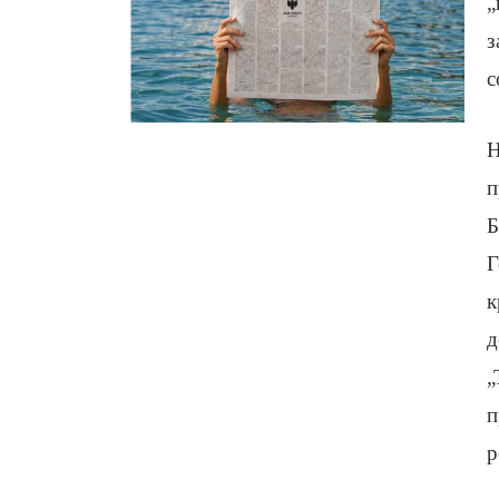
„
з
с
Н
п
Б
Г
к
д
„
п
р