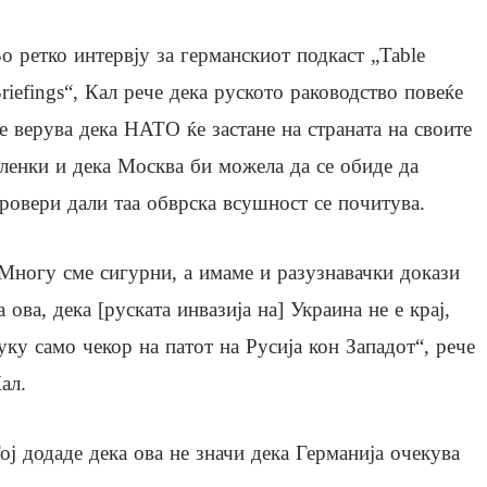
о ретко интервју за германскиот подкаст „Table
riefings“, Кал рече дека руското раководство повеќе
е верува дека НАТО ќе застане на страната на своите
ленки и дека Москва би можела да се обиде да
ровери дали таа обврска всушност се почитува.
Многу сме сигурни, а имаме и разузнавачки докази
а ова, дека [руската инвазија на] Украина не е крај,
уку само чекор на патот на Русија кон Западот“, рече
ал.
ој додаде дека ова не значи дека Германија очекува