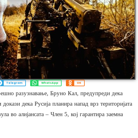
Telegram
WhatsApp
OK
решно разузнавање, Бруно Кал, предупреди дека
 докази дека Русија планира напад врз територијата
ула во алијансата – Член 5, кој гарантира заемна