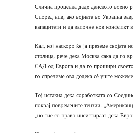
Слична проценка даде данското воено р
Според нив, ако војната во Украина за
капацитети и да започне нов конфликт в
Кал, кој наскоро ќе ја преземе својата 
столица, рече дека Москва сака да го в
САД од Европа и да го прошири своето 
го спречиме ова додека сè уште можеме
Тој истакна дека соработката со Соеди
покрај повремените тензии. „Американц
„но тие со право инсистираат дека Евро