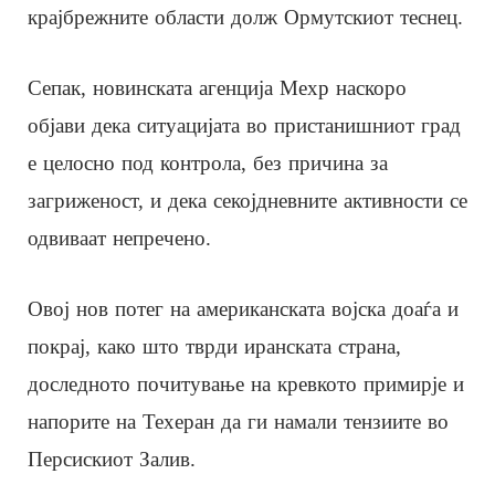
крајбрежните области долж Ормутскиот теснец.
Сепак, новинската агенција Мехр наскоро
објави дека ситуацијата во пристанишниот град
е целосно под контрола, без причина за
загриженост, и дека секојдневните активности се
одвиваат непречено.
Овој нов потег на американската војска доаѓа и
покрај, како што тврди иранската страна,
доследното почитување на кревкото примирје и
напорите на Техеран да ги намали тензиите во
Персискиот Залив.