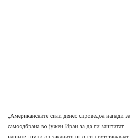
„Американските сили денес спроведоа напади за
самоодбрана во јужен Иран за да ги заштитат
нашите трупи од заканите што ги претставуваат