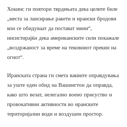
Хокинс ги повтори тврдењата дека целите биле
„места за лансирање ракети и ирански бродови
кои се обидуваат да постават мини“,
инсистирајќи дека американските сили покажале
„воздржаност за време на тековниот прекин на
огнот“.
Иранската страна ги смета ваквите оправдувања
за уште еден обид на Вашингтон да оправда,
како што велат, нелегално воено присуство и
провокативни активности во иранските
територијални води и воздушен простор.