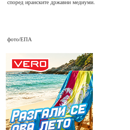
според иранските државни медиуми.
фото/ЕПА