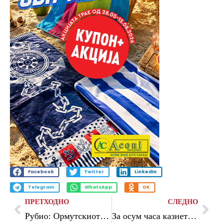
Facebook
Twitter
LinkedIn
Telegram
WhatsApp
OK
ПРЕТХОДНО
СЛЕДНО
Рубио: Ормутскиот теснец ќе биде отворен на еден или друг начин
За осум часа казнети 116 мотоциклисти во Скопје