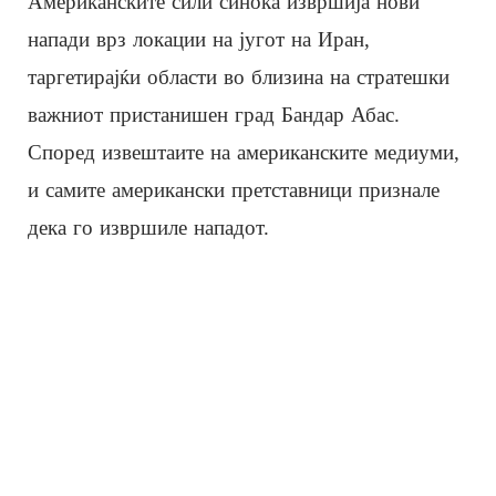
Американските сили синоќа извршија нови
напади врз локации на југот на Иран,
таргетирајќи области во близина на стратешки
важниот пристанишен град Бандар Абас.
Според извештаите на американските медиуми,
и самите американски претставници признале
дека го извршиле нападот.