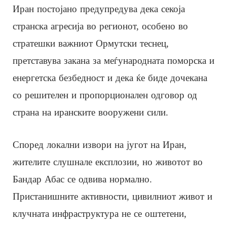
Иран постојано предупредува дека секоја
странска агресија во регионот, особено во
стратешки важниот Ормутски теснец,
претставува закана за меѓународната поморска и
енергетска безбедност и дека ќе биде дочекана
со решителен и пропорционален одговор од
страна на иранските вооружени сили.
Според локални извори на југот на Иран,
жителите слушнале експлозии, но животот во
Бандар Абас се одвива нормално.
Пристанишните активности, цивилниот живот и
клучната инфраструктура не се оштетени,