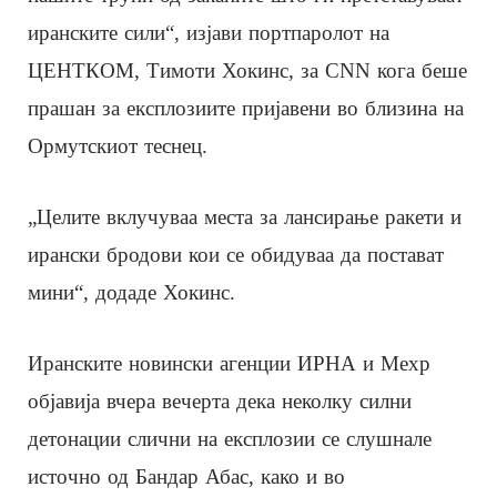
иранските сили“, изјави портпаролот на
ЦЕНТКОМ, Тимоти Хокинс, за CNN кога беше
прашан за експлозиите пријавени во близина на
Ормутскиот теснец.
„Целите вклучуваа места за лансирање ракети и
ирански бродови кои се обидуваа да постават
мини“, додаде Хокинс.
Иранските новински агенции ИРНА и Мехр
објавија вчера вечерта дека неколку силни
детонации слични на експлозии се слушнале
источно од Бандар Абас, како и во