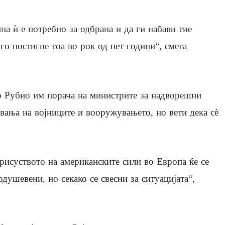
а ѝ е потребно за одбрана и да ги набави тие
го постигне тоа во рок од пет години“, смета
 Рубио им порача на министрите за надворешни
вања на војниците и вооружувањето, но вети дека сè
рисуството на американските сили во Европа ќе се
душевени, но секако се свесни за ситуацијата“,