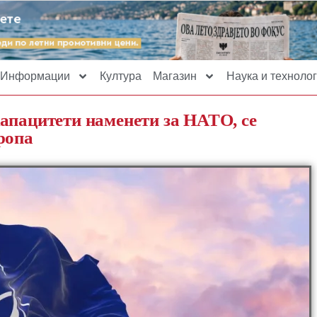
Информации
Култура
Магазин
Наука и технолог
апацитети наменети за НАТО, се
ропа