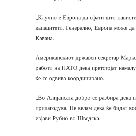
„Клучно е Европа да сфати што навистин
капацитети. Генерално, Европа може да 
Кавана.
Американскиот државен секретар Марко
работи на НАТО дека претстојат намалу
ќе се одвива координирано.
„Во Алијансата добро се разбира дека п
прилагодува. Не велам дека ќе бидат воо
изјави Рубио во Шведска.