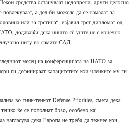
Некои средства остануваат недопрени, други целосно
е повлекуваат, а дел би можеле да се намалат за
оловина или за третина“, изјавил трет дипломат од
АТО, додавајќи дека ништо сè уште не е конечно
длучено ниту во самите САД.
следниот месец на конференцијата на НАТО за
нери ги дефинираат капацитетите кои членките му ги
лиза во тинк-тенкот Defense Priorities, смета дека
тешко ќе се пополнат брзо, особено кај
а нагласува дека Европа не треба да тежнее кон