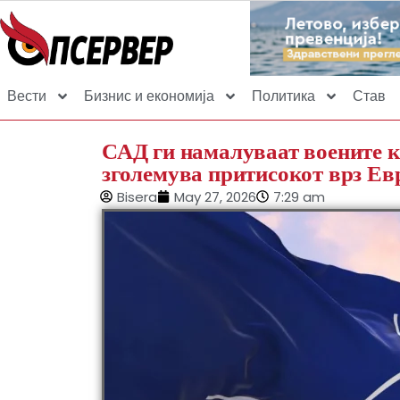
Вести
Бизнис и економија
Политика
Став
САД ги намалуваат воените к
зголемува притисокот врз Ев
Bisera
May 27, 2026
7:29 am