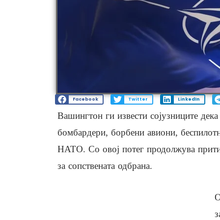
Facebook
Twitter
LinkedIn
Вашингтон ги извести сојузниците дека
бомбардери, борбени авиони, беспилотн
НАТО. Со овој потег продолжува прити
за сопствената одбрана.
О
з