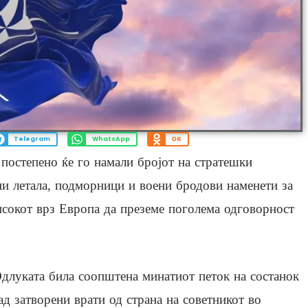
Telegram
WhatsApp
OK
 постепено ќе го намали бројот на стратешки
и летала, подморници и воени бродови наменети за
сокот врз Европа да преземе поголема одговорност
длуката била соопштена минатиот петок на состанок
ад затворени врати од страна на советникот во