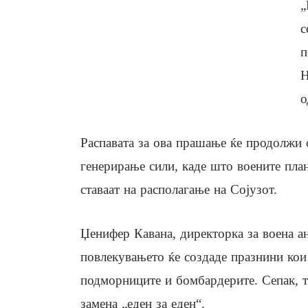
„
с
п
Н
о
Распавата за ова прашање ќе продолжи 
генерирање сили, каде што воените пла
ставаат на располагање на Сојузот.
Џенифер Кавана, директорка за воена ана
повлекувањето ќе создаде празнини кои 
подморниците и бомбардерите. Сепак, та
замена „еден за еден“.