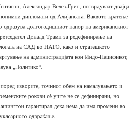
ентагон, Александар Велез-Грин, потврдуваат двајца
нонимни дипломати од Алијансата. Ваквото кратење
о одразува долгогодишниот напор на американскиот
ретседател Доналд Трамп за редефинирање на
логата на САД во НАТО, како и стратешкото
вртување на администрацијата кон Индо-Пацификот,
авува „Политико“.
поред изворите, точниот обем на намалувањето и
ременските рокови сè уште не се дефинирани, но
ашингтон гарантирал дека нема да има промени во
уклеарното одвраќање.