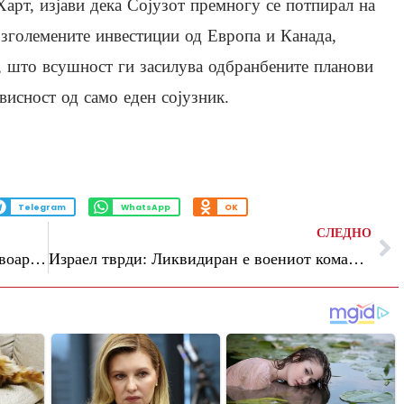
рт, изјави дека Сојузот премногу се потпирал на
 зголемените инвестиции од Европа и Канада,
, што всушност ги засилува одбранбените планови
висност од само еден сојузник.
Telegram
WhatsApp
OK
СЛЕДНО
Трагедија во Вашингтон: Пукнал резервоар со 300.000 литри хемикалија, има загинати
Израел тврди: Ликвидиран е воениот командант на Хамас