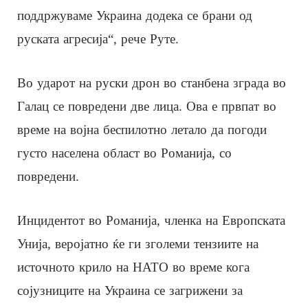
поддржуваме Украина додека се брани од
руската агресија“, рече Руте.
Во ударот на руски дрон во станбена зграда во
Галац се повредени две лица. Ова е првпат во
време на војна беспилотно летало да погоди
густо населена област во Романија, со
повредени.
Инцидентот во Романија, членка на Европската
Унија, веројатно ќе ги зголеми тензиите на
источното крило на НАТО во време кога
сојузниците на Украина се загрижени за