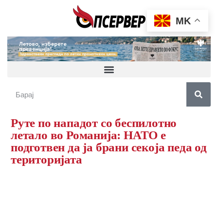
MK
Руте по нападот со беспилотно
летало во Романија: НАТО е
подготвен да ја брани секоја педа од
територијата