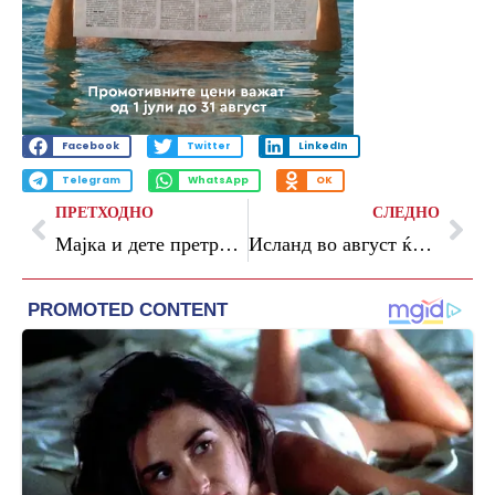
Facebook
Twitter
LinkedIn
Telegram
WhatsApp
OK
ПРЕТХОДНО
СЛЕДНО
Мајка и дете претрпеа изгореници додека бегаа од зградата во која удри руски дрон
Исланд во август ќе одржи референдум за пристапување во ЕУ