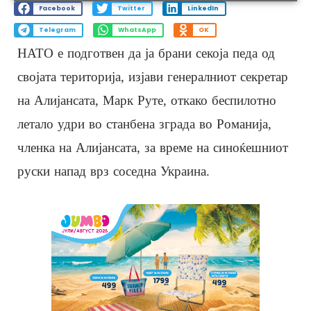
Facebook
Twitter
LinkedIn
Telegram
WhatsApp
OK
НАТО е подготвен да ја брани секоја педа од
својата територија, изјави генералниот секретар
на Алијансата, Марк Руте, откако беспилотно
летало удри во станбена зграда во Романија,
членка на Алијансата, за време на синоќешниот
руски напад врз соседна Украина.