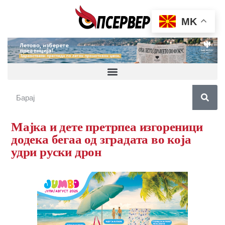
MK
Мајка и дете претрпеа изгореници
додека бегаа од зградата во која
удри руски дрон