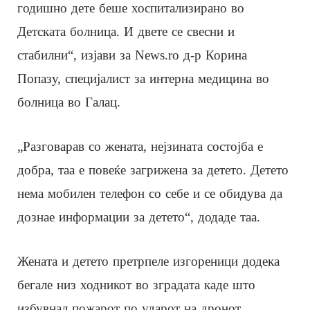
годишно дете беше хоспитализирано во
Детската болница. И двете се свесни и
стабилни“, изјави за News.ro д-р Корина
Попазу, специјалист за интерна медицина во
болница во Галац.
„Разговарав со жената, нејзината состојба е
добра, таа е повеќе загрижена за детето. Детето
нема мобилен телефон со себе и се обидува да
дознае информации за детето“, додаде таа.
Жената и детето претрпеле изгореници додека
бегале низ ходникот во зградата каде што
избувнал пожарот по ударот на дронот.