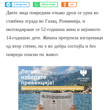
Telegram
WhatsApp
OK
Двете лица повредени откако дрон се урна во
станбена зграда во Галац, Ромаинија, и
експлодираше се 52-годишна жена и нејзиното
14-годишно дете. Жената претрпела изгореници
од втор степен, но е во добра состојба и без
повреди опасни по живот.