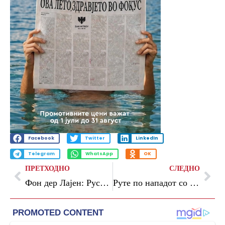
Facebook
Twitter
LinkedIn
Telegram
WhatsApp
OK
ПРЕТХОДНО
СЛЕДНО
Фон дер Лајен: Руската агресивна војна премина уште една црвена линија
Руте по нападот со беспилотно летало во Романија: НАТО е подготвен да ја брани секоја педа од територијата