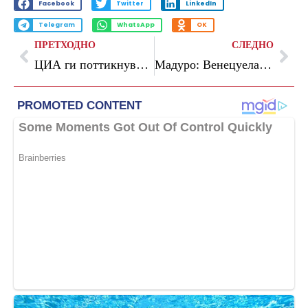
Facebook
Twitter
LinkedIn
Telegram
WhatsApp
OK
ПРЕТХОДНО
СЛЕДНО
ЦИА ги поттикнува Русите да и достават разузнавачки податоци
Мадуро: Венецуела за секогаш ја напушти Организацијата на американски држави