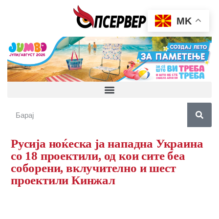
MK
Русија ноќеска ја нападна Украина
со 18 проектили, од кои сите беа
соборени, вклучително и шест
проектили Кинжал