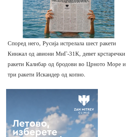
Според него, Русија истрелала шест ракети
Кинжал од авиони МиГ-31К, девет крстаречки
ракети Калибар од бродови во Црното Море и
три ракети Искандер од копно.