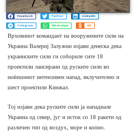
Facebook
Twitter
LinkedIn
Telegram
WhatsApp
OK
Врховниот командант на вооружените сили на
Украина Валериј Залужни изјави денеска дека
украинските сили ги собориле сите 18
проектили лансирани од руските сили во
ноќешниот интензивен напад, вклучително и
шест проектили Кинжал.
Тој изјави дека руските сили ја нападнале
Украина од север, југ и исток со 18 ракети од
различен тип од воздух, море и копно.