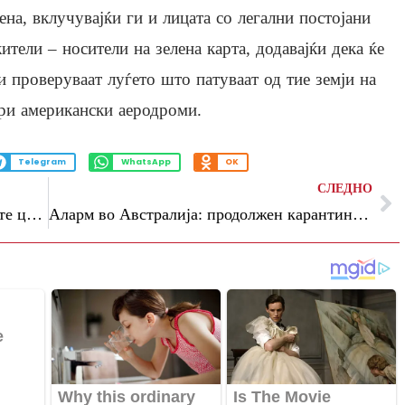
ена, вклучувајќи ги и лицата со легални постојани
ители – носители на зелена карта, додавајќи дека ќе
и проверуваат луѓето што патуваат од тие земји на
ри американски аеродроми.
Telegram
WhatsApp
OK
СЛЕДНО
Азизи: Иран нема да се откаже од своите црвени линии, Трамп еден ден користи закани, а следниот моли
Аларм во Австралија: продолжен карантинот за патниците поради хантавирус