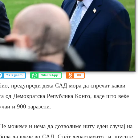
Telegram
WhatsApp
OK
ио, предупреди дека САД мора да спречат какви
ата од Демократска Република Конго, каде што веќе
учаи и 900 заразени.
Не можеме и нема да дозволиме ниту еден случај на
бола да влезе во САД. Стејт департментот и другите