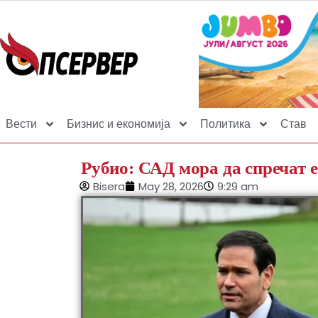
Вести
Бизнис и економија
Политика
Став
Рубио: САД мора да спречат е
Bisera
May 28, 2026
9:29 am