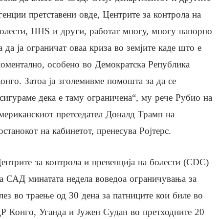
генции претставени овде, Центрите за контрола на
олести, HHS и други, работат многу, многу напорно
а да ја ограничат оваа криза во земјите каде што е
оментално, особено во Демократска Република
онго. Затоа ја зголемивме помошта за да се
сигураме дека е таму ограничена“, му рече Рубио на
мериканскиот претседател Доналд Трамп на
останокот на кабинетот, пренесува Ројтерс.
ентрите за контрола и превенција на болести (CDC)
а САД минатата недела воведоа ограничувања за
лез во траење од 30 дена за патниците кои биле во
Р Конго, Уганда и Јужен Судан во претходните 20