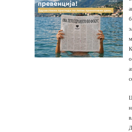
а
б
з
м
К
о
а
с
Ц
н
в
Д