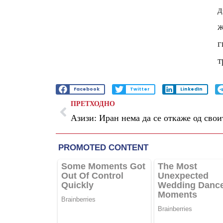
д
ж
г
т
Facebook
Twitter
LinkedIn
ПРЕТХОДНО