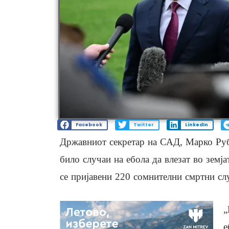
Facebook
Twitter
LinkedIn
Државниот секретар на САД, Марко Руб
било случаи на ебола да влезат во земј
се пријавени 220 сомнителни смртни сл
„
е