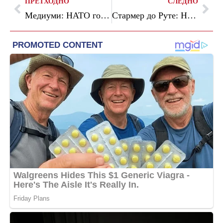
ПРЕТХОДНО
СЛЕДНО
Медиуми: НАТО го намалува фондот за воена помош за Украина
Стармер до Руте: НАТО е најуспешниот воен сојуз што светот некогаш го познавал