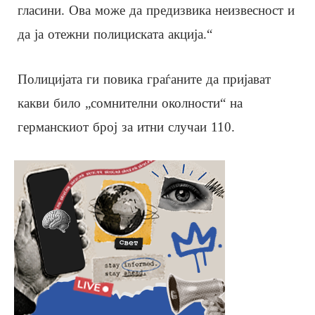
гласини. Ова може да предизвика неизвесност и
да ја отежни полициската акција.“
Полицијата ги повика граѓаните да пријават
какви било „сомнителни околности“ на
германскиот број за итни случаи 110.