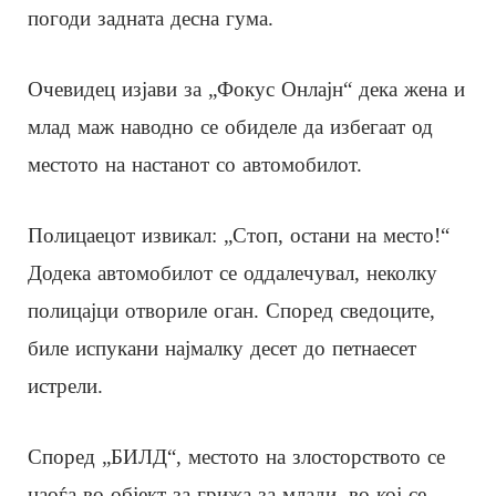
погоди задната десна гума.
Очевидец изјави за „Фокус Онлајн“ дека жена и
млад маж наводно се обиделе да избегаат од
местото на настанот со автомобилот.
Полицаецот извикал: „Стоп, остани на место!“
Додека автомобилот се оддалечувал, неколку
полицајци отвориле оган. Според сведоците,
биле испукани најмалку десет до петнаесет
истрели.
Според „БИЛД“, местото на злосторството се
наоѓа во објект за грижа за млади, во кој се