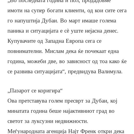
„Во последната година и пол, продадовме
имоти на супер богати клиенти, од кои сите сега
го напуштија Дубаи. Во март имаше голема
паника и ситуацијата е сè уште нејасна денес.
Купувачите од Западна Европа сега се
повнимателни. Мислам дека ќе почекаат една
година, можеби две, во зависност од тоа како ќе
се развива ситуацијата“, предвидува Валимула.
„Пазарот се коригира“
Ова претставува голем пресврт за Дубаи, кој
минатата година беше најактивниот град во
светот за луксузни недвижности.
Меѓународната агенција Најт Френк откри дека