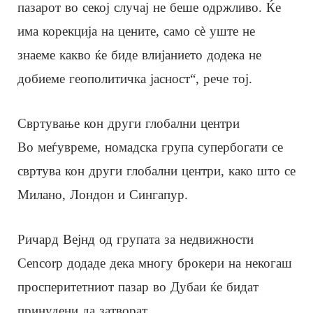
пазарот во секој случај не беше одржливо. Ќе
има корекција на цените, само сè уште не
знаеме какво ќе биде влијанието додека не
добиеме геополитичка јасност“, рече тој.
Свртување кон други глобални центри
Во меѓувреме, номадска група супербогати се
свртува кон други глобални центри, како што се
Милано, Лондон и Сингапур.
Ричард Вејнд од групата за недвижности
Cencorp додаде дека многу брокери на некогаш
просперитетниот пазар во Дубаи ќе бидат
принудени да затворат.