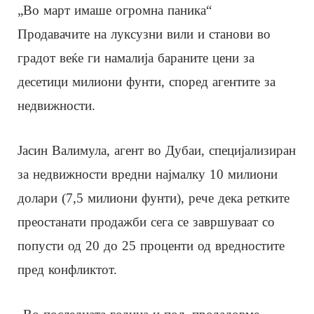
„Во март имаше огромна паника“
Продавачите на луксузни вили и станови во
градот веќе ги намалија бараните цени за
десетици милиони фунти, според агентите за
недвижности.
Јасин Валимула, агент во Дубаи, специјализиран
за недвижности вредни најмалку 10 милиони
долари (7,5 милиони фунти), рече дека ретките
преостанати продажби сега се завршуваат со
попусти од 20 до 25 проценти од вредностите
пред конфликтот.