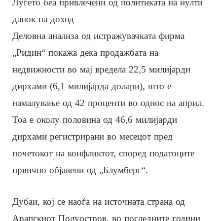
Луѓето беа привлечени од политиката на нулти
данок на доход
Деловна анализа од истражувачката фирма
„Ридин“ покажа дека продажбата на
недвижности во мај вредела 22,5 милијарди
дирхами (6,1 милијарда долари), што е
намалување од 42 проценти во однос на април.
Тоа е околу половина од 46,6 милијарди
дирхами регистрирани во месецот пред
почетокот на конфликтот, според податоците
првично објавени од „Блумберг“.
Дубаи, кој се наоѓа на источната страна од
Арапскиот Полуостров, во последните години