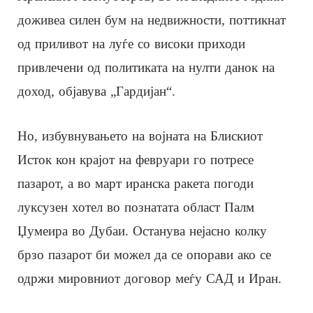
доживеа силен бум на недвижности, поттикнат
од приливот на луѓе со високи приходи
привлечени од политиката на нулти данок на
доход, објавува „Гардијан“.
Но, избувнувањето на војната на Блискиот
Исток кон крајот на февруари го потресе
пазарот, а во март иранска ракета погоди
луксузен хотел во познатата област Палм
Џумеира во Дубаи. Останува нејасно колку
брзо пазарот би можел да се опорави ако се
одржи мировниот договор меѓу САД и Иран.