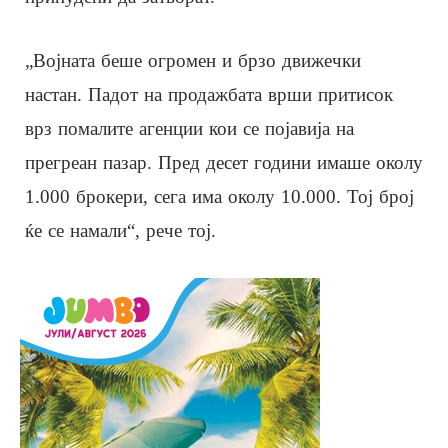
„Војната беше огромен и брзо движечки
настан. Падот на продажбата врши притисок
врз помалите агенции кои се појавија на
прегреан пазар. Пред десет години имаше околу
1.000 брокери, сега има околу 10.000. Тој број
ќе се намали“, рече тој.