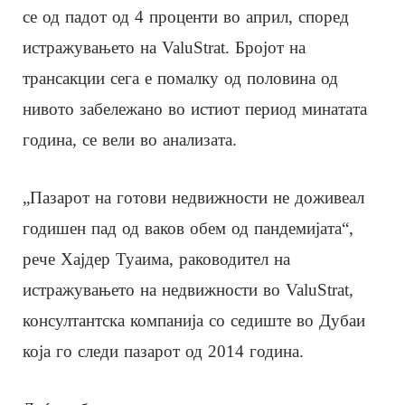
се од падот од 4 проценти во април, според
истражувањето на ValuStrat. Бројот на
трансакции сега е помалку од половина од
нивото забележано во истиот период минатата
година, се вели во анализата.
„Пазарот на готови недвижности не доживеал
годишен пад од ваков обем од пандемијата“,
рече Хајдер Туаима, раководител на
истражувањето на недвижности во ValuStrat,
консултантска компанија со седиште во Дубаи
која го следи пазарот од 2014 година.