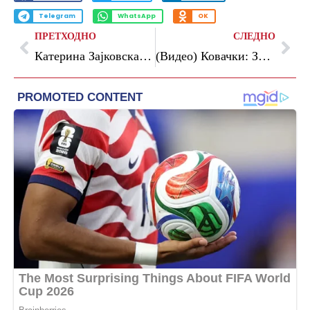
Telegram
WhatsApp
OK
ПРЕТХОДНО
СЛЕДНО
Катерина Зајковска даде свечена изјава како нова членка на Антикорупциска
(Видео) Ковачки: Заедно испишавме уште една значајна страница од нашата историја, 36 години ВМРО-ДПМНЕ – посветеност, единство и доверба