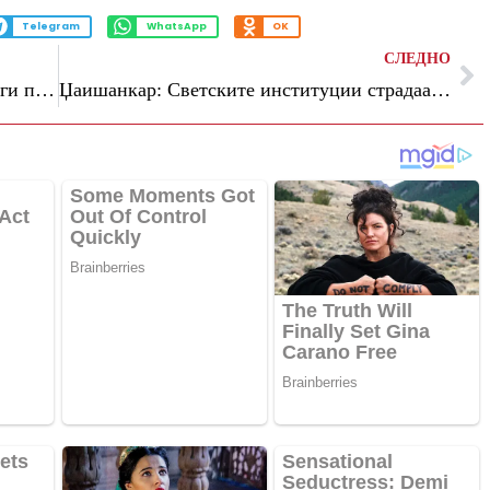
Telegram
WhatsApp
OK
СЛЕДНО
Судан бара меѓународната заедница да ги прогласи РСФ за терористичка група
Џаишанкар: Светските институции страдаат од недостиг на доверба