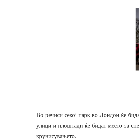
Во речиси секој парк во Лондон ќе бида
улици и плоштади ќе бидат место за спе
крунисувањето.