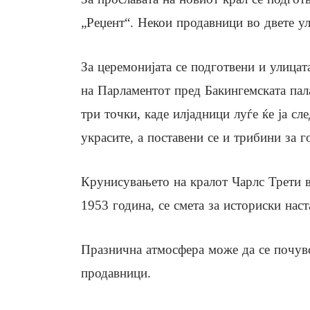
„Реџент“. Некои продавници во двете у
За церемонијата се подготвени и улица
на Парламентот пред Бакингемската пала
три точки, каде илјадници луѓе ќе ја сл
украсите, а поставени се и трибини за 
Крунисувањето на кралот Чарлс Трети в
1953 година, се смета за историски наст
Празнична атмосфера може да се почувс
продавници.