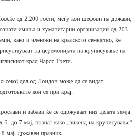
овеќе од 2.200 гости, меѓу кои шефови на држави,
ознати имиња и хуманитарни организации од 203
емји, како и членови на кралското семејство, ќе
рисуствуваат на церемонијата на крунисување на
нглискиот крал Чарлс Трети.
о секој дел од Лондон може да се видат
одготовките кои се при крај.
рослави и забави ќе се одржуваат низ целата земја
д 6. до 7 мај, познат како „викенд на крунисување“
 8 мај, државен празник.