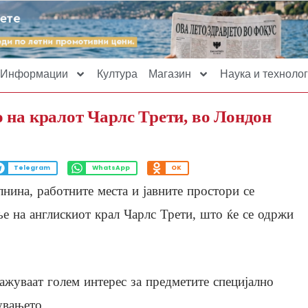
Информации
Култура
Магазин
Наука и технолог
 на кралот Чарлс Трети, во Лондон
Telegram
WhatsApp
OK
нина, работните места и јавните простори се
ње на англискиот крал Чарлс Трети, што ќе се одржи
ажуваат голем интерес за предметите специјално
увањето.