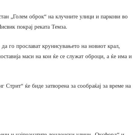
стан „Голем оброк“ на клучните улици и паркови во
исвик покрај реката Темза.
 да го прослават крунисувањето на новиот крал,
ставија маси на кои ќе се служат оброци, а ќе има и
г Стрит“ ќе биде затворена за сообраќај за време на
твени и најпознатите лондонски улици „Оксфорд“ и