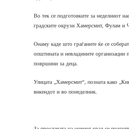
Во тек се подготовките за неделниот на
градските окрузи Хамерсмит, Фулам и Ч
Онаму каде што граѓаните ќе се соберат
општината и невладините организации по
површини за деца.
Улицата „Хамерсмит“, позната како „Кин
викендот и во понеделник.
За прославата на новиот крал се подго