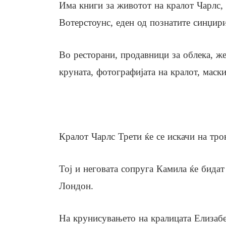
Има книги за животот на кралот Чарлс, 
Вотерстоунс, еден од познатите синџири
Во ресторани, продавници за облека, же
круната, фотографијата на кралот, маск
Кралот Чарлс Трети ќе се искачи на трон
Тој и неговата сопруга Камила ќе бидат
Лондон.
На крунисувањето на кралицата Елизабе