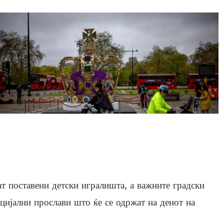
т поставени детски игралишта, а важните градски
цијални прослави што ќе се одржат на денот на