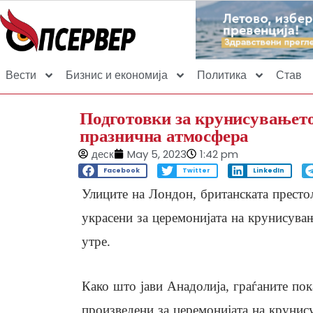
Вести
Бизнис и економија
Политика
Став
Подготовки за крунисувањето
празнична атмосфера
деск
May 5, 2023
1:42 pm
Facebook
Twitter
LinkedIn
Улиците на Лондон, британската престол
украсени за церемонијата на крунисува
утре.
Како што јави Анадолија, граѓаните пок
произведени за церемонијата на крунис