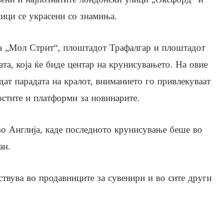
лици се украсени со знамиња.
та „Мол Стрит“, плоштадот Трафалгар и плоштадот
та, која ќе биде центар на крунисувањето. На овие
едат парадата на кралот, вниманието го привлекуваат
гостите и платформи за новинарите.
о Англија, каде последното крунисување беше во
ан.
твува во продавниците за сувенири и во сите други