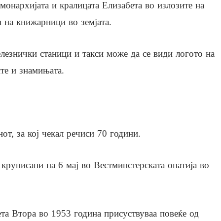
монархијата и кралицата Елизабета во излозите на
 на книжарници во земјата.
лезнички станици и такси може да се види логото на
ите и знамињата.
от, за кој чекал речиси 70 години.
 крунисани на 6 мај во Вестминстерската опатија во
та Втора во 1953 година присуствуваа повеќе од