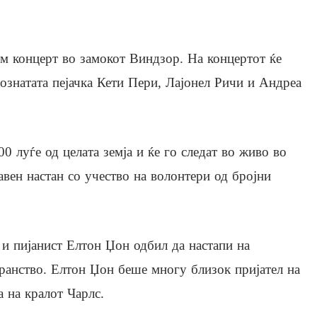
м концерт во замокот Виндзор. На концертот ќе
ознатата пејачка Кети Пери, Лајонел Ричи и Андреа
00 луѓе од целата земја и ќе го следат во живо во
јавен настан со учество на волонтери од бројни
 и пијанист Елтон Џон одбил да настапи на
странство. Елтон Џон беше многу близок пријател на
 на кралот Чарлс.