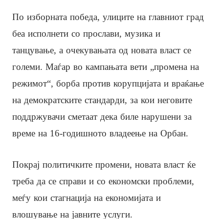
По изборната победа, улиците на главниот град
беа исполнети со прослави, музика и
танцување, а очекувањата од новата власт се
големи. Маѓар во кампањата вети „промена на
режимот“, борба против корупцијата и враќање
на демократските стандарди, за кои неговите
поддржувачи сметаат дека биле нарушени за
време на 16-годишното владеење на Орбан.
Покрај политичките промени, новата власт ќе
треба да се справи и со економски проблеми,
меѓу кои стагнација на економијата и
влошување на јавните услуги.