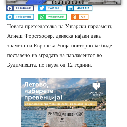
Facebook
Twitter
LinkedIn
Telegram
WhatsApp
OK
Новата претседателка на Унгарски парламент,
Агнеш Форстхофер, денеска најави дека
знамето на Европска Унија повторно ќе биде
поставено на зградата на парламентот во
Будимпешта, по пауза од 12 години.