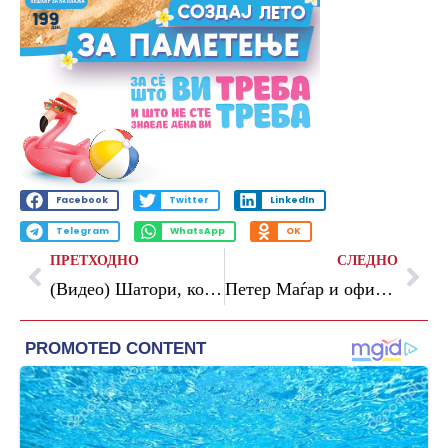
Facebook
Twitter
LinkedIn
Telegram
WhatsApp
OK
ПРЕТХОДНО
СЛЕДНО
(Видео) Шатори, коридори и полициски блокади: Тенерифе се подготвува за пристигнување на крузерот со хантавирус
Петер Маѓар и официјално нов премиер на Унгарија