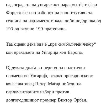
над зградата на унгарскиот парламент“, изјави
Форстхофер по изборот на конститутивната
седница на парламентот, каде доби поддршка од
193 од вкупно 199 пратеници.
Таа оцени дека ова е „прв симболичен чекор“
кон враќањето на Унгарија кон Европа.
Одлуката доаѓа во период на политички
промени во Унгарија, откако проевропскиот
конзервативец Петер Маѓар победи на
парламентарните избори против
долгогодишниот премиер Виктор Орбан.