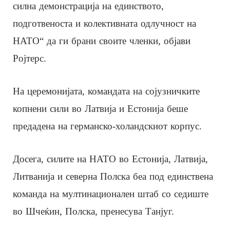
силна демонстрација на единството,
подготвеноста и колективната одлучност на
НАТО“ да ги брани своите членки, објави
Ројтерс.
На церемонијата, командата на сојузничките
копнени сили во Латвија и Естонија беше
предадена на германско-холандскиот корпус.
Досега, силите на НАТО во Естонија, Латвија,
Литванија и северна Полска беа под единствена
команда на мултинационален штаб со седиште
во Шчеќин, Полска, пренесува Танјуг.