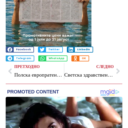
Facebook
Twitter
LinkedIn
Telegram
WhatsApp
OK
ПРЕТХОДНО
СЛЕДНО
Полска европратеничка: Зеленски ни плука во лице
Светска здравствена организација: Топлотниот бран во Европа е генерална проба