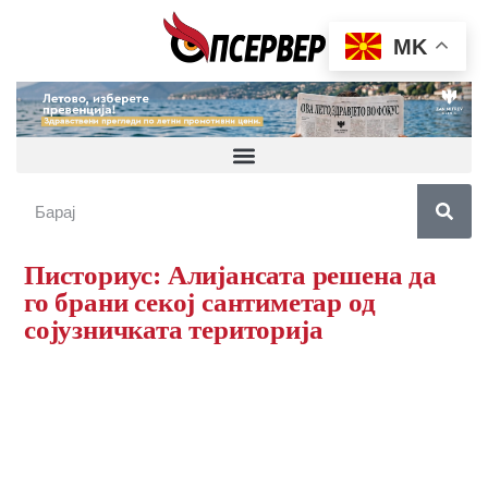
MK
Писториус: Алијансата решена да
го брани секој сантиметар од
сојузничката територија