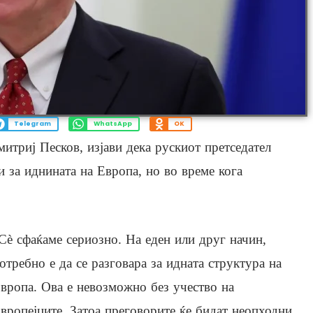
Telegram
WhatsApp
OK
итриј Песков, изјави дека рускиот претседател
 за иднината на Европа, но во време кога
Сè сфаќаме сериозно. На еден или друг начин,
отребно е да се разговара за идната структура на
вропа. Ова е невозможно без учество на
вропејците. Затоа преговорите ќе бидат неопходни