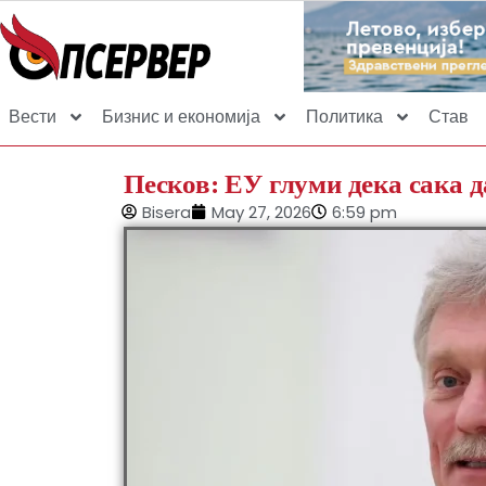
Вести
Бизнис и економија
Политика
Став
Песков: ЕУ глуми дека сака д
Bisera
May 27, 2026
6:59 pm