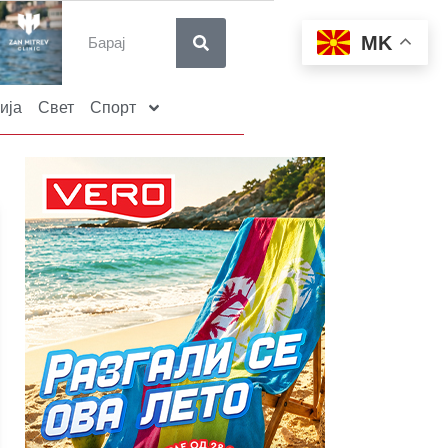
MK
ија
Свет
Спорт