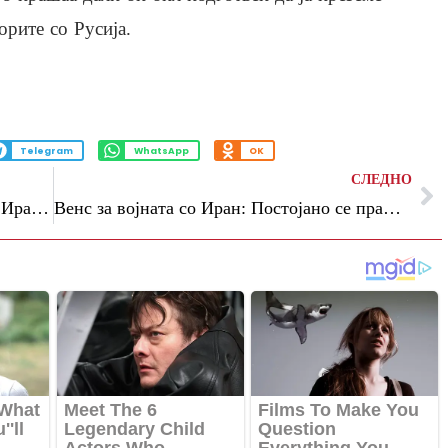
орите со Русија.
Telegram
WhatsApp
OK
СЛЕДНО
Белата куќа: Извештаите за договор со Иран се целосна измислица
Венс за војната со Иран: Постојано се прашувам дали е морална и правилна