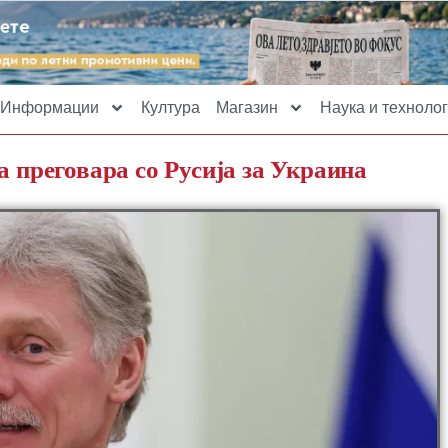
Информации
Култура
Магазин
Наука и технолог
а преговара со Русија за Украина