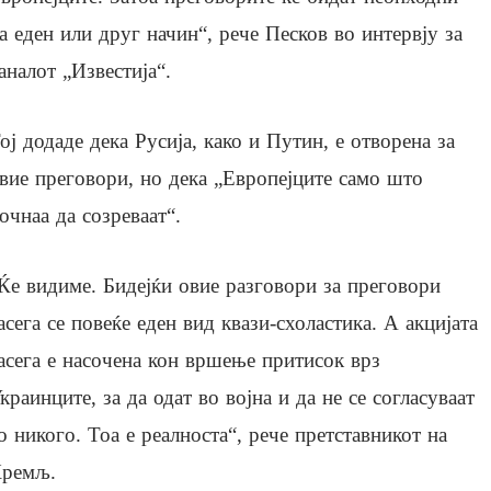
а еден или друг начин“, рече Песков во интервју за
аналот „Известија“.
ој додаде дека Русија, како и Путин, е отворена за
вие преговори, но дека „Европејците само што
очнаа да созреваат“.
Ќе видиме. Бидејќи овие разговори за преговори
асега се повеќе еден вид квази-схоластика. А акцијата
асега е насочена кон вршење притисок врз
краинците, за да одат во војна и да не се согласуваат
о никого. Тоа е реалноста“, рече претставникот на
ремљ.