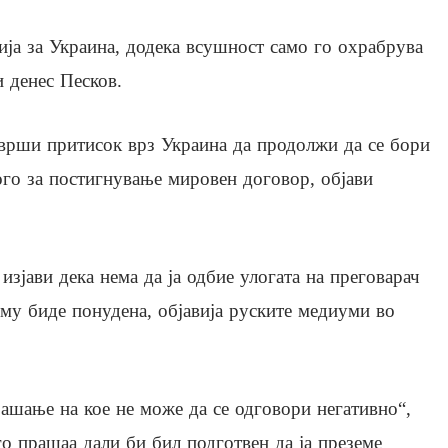
ија за Украина, додека всушност само го охрабрува
и денес Песков.
 врши притисок врз Украина да продолжи да се бори
ого за постигнување мировен договор, објави
зјави дека нема да ја одбие улогата на преговарач
 му биде понудена, објавија руските медиуми во
рашање на кое не може да се одговори негативно“,
о прашаа дали би бил подготвен да ја преземе