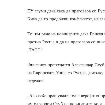
ЕУ глуми дека сака да преговара со Рус
Киев да го продолжи конфликтот, изјав
Тој им рече на новинарите дека Брисел
против Русија и да не преговара со ник
„ТАСС“.
Финскиот претседател Александар Стуб и
на Европската Унија со Русија, доколку
неделата.
„Ако веќе прашуваат, тоа е веројатно п
им одговори Стуб на новинарите, кога г