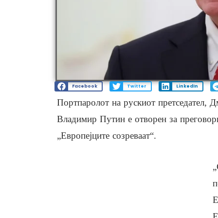
Facebook
Twitter
LinkedIn
Портпаролот на рускиот претседател, Дм
Владимир Путин е отворен за преговори
„Европејците созреваат“.
„
п
Е
Е