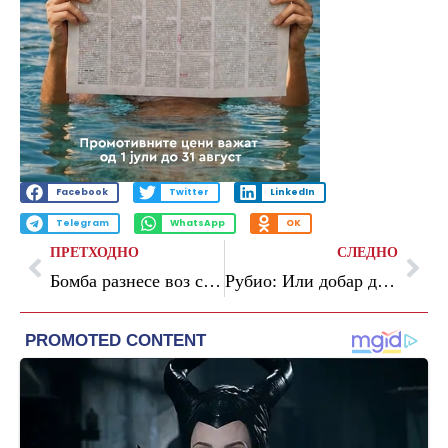
Facebook
Twitter
LinkedIn
Telegram
WhatsApp
OK
ПРЕТХОДНО
СЛЕДНО
Бомба разнесе воз со воен персонал во Пакистан
Рубио: Или добар договор со Иран, или ќе се справиме со нив на поинаков начин