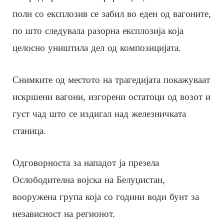
полн со експлозив се забил во еден од вагоните,
по што следувала разорна експлозија која
целосно уништила дел од композицијата.
Снимките од местото на трагедијата покажуваат
искршени вагони, изгорени остатоци од возот и
густ чад што се издигал над железничката
станица.
Одговорноста за нападот ја презела
Ослободителна војска на Белуџистан,
вооружена група која со години води бунт за
независност на регионот.