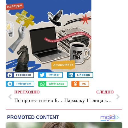
Facebook
Twitter
LinkedIn
Telegram
WhatsApp
OK
ПРЕТХОДНО
СЛЕДНО
По протестите во Белград приведени 47 лица, а повредени се 17 полицајци
Најмалку 11 лица загинаа во израелски напад врз Либан