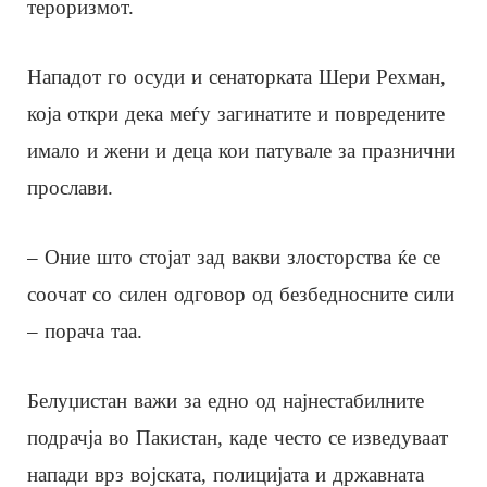
тероризмот.
Нападот го осуди и сенаторката Шери Рехман,
која откри дека меѓу загинатите и повредените
имало и жени и деца кои патувале за празнични
прослави.
– Оние што стојат зад вакви злосторства ќе се
соочат со силен одговор од безбедносните сили
– порача таа.
Белуџистан важи за едно од најнестабилните
подрачја во Пакистан, каде често се изведуваат
напади врз војската, полицијата и државната