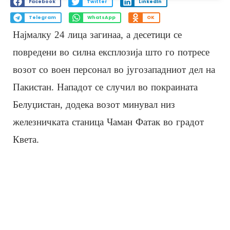
Facebook
Twitter
LinkedIn
Telegram
WhatsApp
OK
Најмалку 24 лица загинаа, а десетици се
повредени во силна експлозија што го потресе
возот со воен персонал во југозападниот дел на
Пакистан. Нападот се случил во покраината
Белуџистан, додека возот минувал низ
железничката станица Чаман Фатак во градот
Квета.