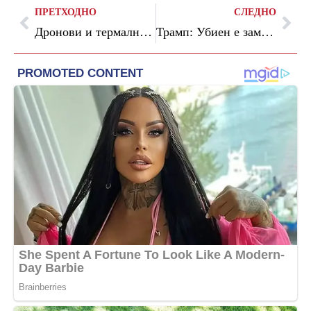
ПРЕТХОДНО
СЛЕДНО
Дронови и термални камери трагаат по смртоносна кобра
Трамп: Убиен е заменик-лидерот на Исламска држава во американско-нигериска операција