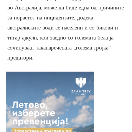
во Австралија, може да биде една од причините
за порастот на инцидентите, додека
австралиските води се населени и со бикови и
тигар ајкули, кои заедно со големата бела ја
сочинуваат таканаречената „голема тројка“
предатори.