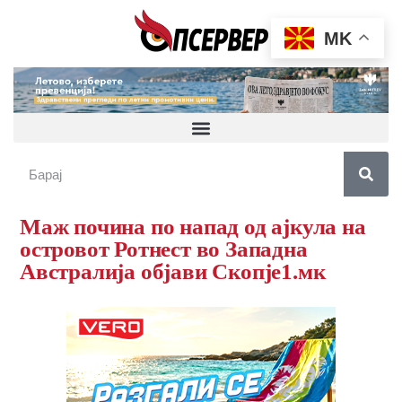
MK
Маж почина по напад од ајкула на
островот Ротнест во Западна
Австралија објави Скопје1.мк