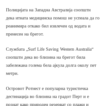
Полицијата на Западна Австралија соопшти
дека итната медицинска помош не успеала да го
реанимира откако бил извлечен од водата и
пренесен на брегот.
Службата „Surf Life Saving Western Australia“
соопшти дека во близина на брегот била
забележана голема бела ајкула долга околу пет
метри.
Островот Ротнест е популарна туристичка
дестинација во близина на градот Перт и е
познат како природен резерват со плажи и