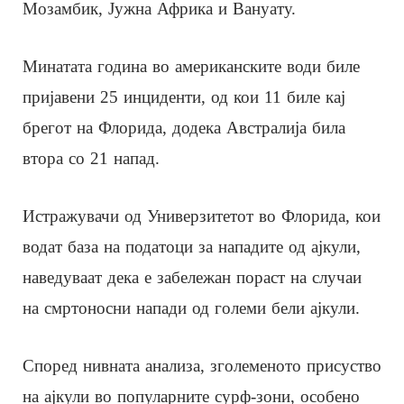
Мозамбик, Јужна Африка и Вануату.
Минатата година во американските води биле
пријавени 25 инциденти, од кои 11 биле кај
брегот на Флорида, додека Австралија била
втора со 21 напад.
Истражувачи од Универзитетот во Флорида, кои
водат база на податоци за нападите од ајкули,
наведуваат дека е забележан пораст на случаи
на смртоносни напади од големи бели ајкули.
Според нивната анализа, зголеменото присуство
на ајкули во популарните сурф-зони, особено