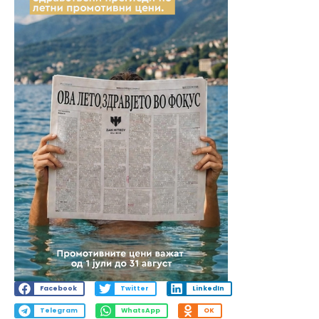
Facebook
Twitter
LinkedIn
Telegram
WhatsApp
OK