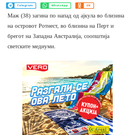
Telegram
WhatsApp
OK
Маж (38) загина по напад од ајкула во близина
на островот Ротнест, во близина на Перт и
брегот на Западна Австралија, соопштија
светските медиуми.