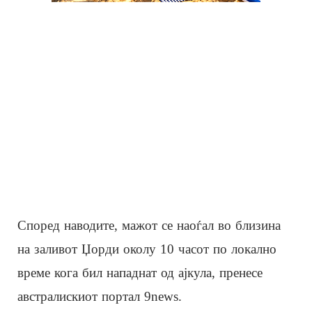
Според наводите, мажот се наоѓал во близина
на заливот Џорди околу 10 часот по локално
време кога бил нападнат од ајкула, пренесе
австралискиот портал 9news.