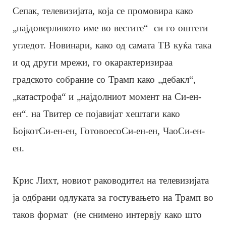
Сепак, телевизијата, која се промовира како
„најдоверливото име во вестите“ си го оштети
угледот. Новинари, како од самата ТВ куќа така
и од други мрежи, го окарактеризираа
градското собрание со Трамп како „дебакл“,
„катастрофа“ и „најдолниот момент на Си-ен-
ен“. на Твитер се појавијат хештаги како
БојкотСи-ен-ен, ГотовоесоСи-ен-ен, ЧаоСи-ен-
ен.
Крис Лихт, новиот раководител на телевизијата
ја одбрани одлуката за гостувањето на Трамп во
таков формат (не снимено интервју како што