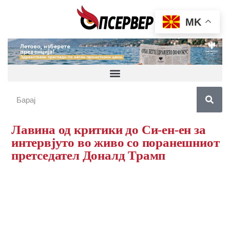
MK
Лавина од критики до Си-ен-ен за
интервјуто во живо со поранешниот
претседател Доналд Трамп