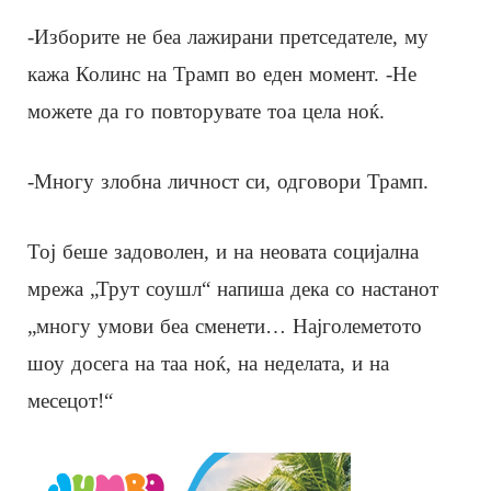
-Изборите не беа лажирани претседателе, му
кажа Колинс на Трамп во еден момент. -Не
можете да го повторувате тоа цела ноќ.
-Многу злобна личност си, одговори Трамп.
Тој беше задоволeн, и на неовата социјална
мрежа „Трут соушл“ напиша дека со настанот
„многу умови беа сменети… Најголеметото
шоу досега на таа ноќ, на неделата, и на
месецот!“