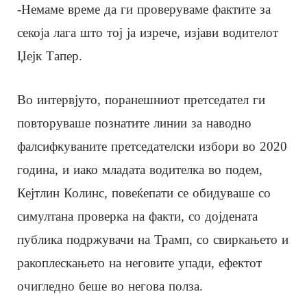
-Немаме време да ги проверуваме фактите за
секоја лага што тој ја изрече, изјави водителот
Џејк Тапер.
Во интервјуто, поранешниот претседател ги
повторуваше познатите линии за наводно
фалсифкуваните претседателски избори во 2020
година, и иако младата водителка во подем,
Кејтлин Колинс, повеќепати се обидуваше со
симултана проверка на факти, со дојдената
публика подржувачи на Трамп, со свиркањето и
ракоплескањето на неговите упади, ефектот
очигледно беше во негова полза.