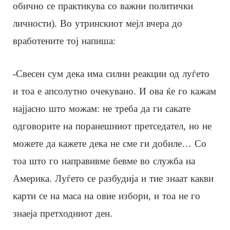
обично се практикува со важни политички
личности). Во утринскиот мејл вчера до
вработените тој напиша:
-Свесен сум дека има силни реакции од луѓето
и тоа е апсолутно очекувано. И ова ќе го кажам
најјасно што можам: не треба да ги сакате
одговорите на поранешниот претседател, но не
можете да кажете дека не сме ги добиле… Со
тоа што го направивме бевме во служба на
Америка. Луѓето се разбудија и тие знаат какви
карти се на маса на овие избори, и тоа не го
знаеја претходниот ден.