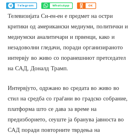
Telegram
WhatsApp
OK
Телевизијата Си-ен-ен е предмет на остри
критики од американски медиуми, политички и
медиумски аналитичари и првенци, како и
незадоволни гледачи, поради организираното
интервју во живо со поранешниот претседател
на САД, Доналд Трамп.
Интервјуто, одржано во средата во живо во
стил на средба со граѓани во градско собрание,
платформа што се дава за време на
предизборието, сеуште ја бранува јавноста во
САД поради повторните тврдења на