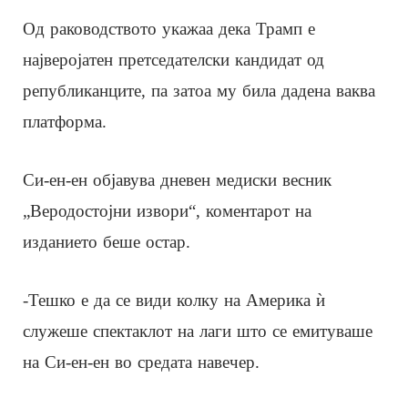
Од раководството укажаа дека Трамп е
најверојатен претседателски кандидат од
републиканците, па затоа му била дадена ваква
платформа.
Си-ен-ен објавува дневен медиски весник
„Веродостојни извори“, коментарот на
изданието беше остар.
-Тешко е да се види колку на Америка ѝ
служеше спектаклот на лаги што се емитуваше
на Си-ен-ен во средата навечер.