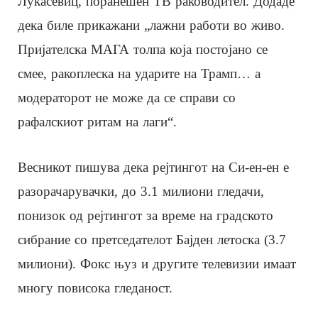
Лукасевиц, поранешен ТВ раководител. Додаде
дека биле прикажани „лажни работи во живо.
Пријателска МАГА толпа која постојано се
смее, ракоплеска на ударите на Трамп… а
модераторот не може да се справи со
рафалскиот ритам на лаги“.
Весникот пишува дека рејтингот на Си-ен-ен е
разорачарувачки, до 3.1 милиони гледачи,
понизок од рејтингот за време на градското
сибрание со претседателот Бајден летоска (3.7
милиони). Фокс њуз и другите телевизии имаат
многу повисока гледаност.