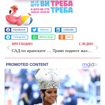
Facebook
Twitter
LinkedIn
Telegram
WhatsApp
OK
ПРЕТХОДНО
СЛЕДНО
САД по иранските закани испраќаат засилување во Персиски Залив
Трамп поднесе жалба на пресудата за сексуален напад на новинарка