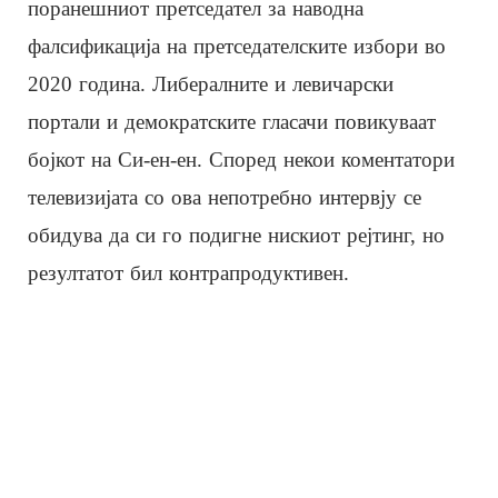
поранешниот претседател за наводна
фалсификација на претседателските избори во
2020 година. Либералните и левичарски
портали и демократските гласачи повикуваат
бојкот на Си-ен-ен. Според некои коментатори
телевизијата со ова непотребно интервју се
обидува да си го подигне нискиот рејтинг, но
резултатот бил контрапродуктивен.