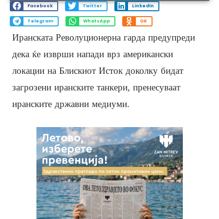
Facebook
Twitter
LinkedIn
Telegram
WhatsApp
OK
Иранската Револуционерна гарда предупреди
дека ќе изврши напади врз американски
локации на Блискиот Исток доколку бидат
загрозени иранските танкери, пренесуваат
иранските државни медиуми.