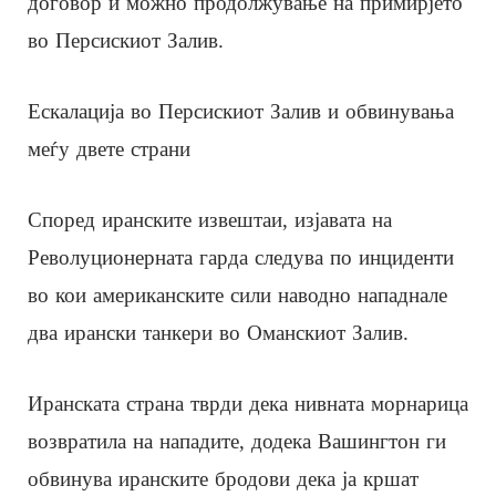
договор и можно продолжување на примирјето
во Персискиот Залив.
Ескалација во Персискиот Залив и обвинувања
меѓу двете страни
Според иранските извештаи, изјавата на
Револуционерната гарда следува по инциденти
во кои американските сили наводно нападнале
два ирански танкери во Оманскиот Залив.
Иранската страна тврди дека нивната морнарица
возвратила на нападите, додека Вашингтон ги
обвинува иранските бродови дека ја кршат