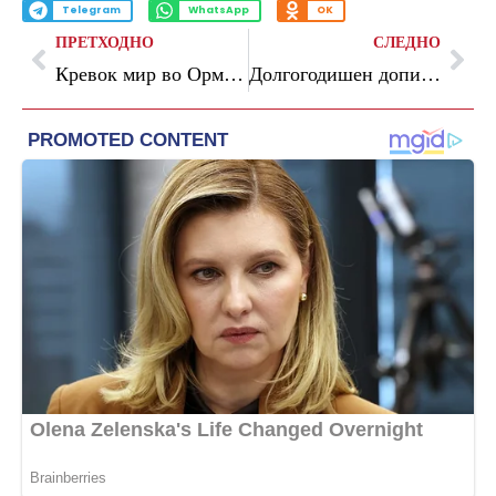
Telegram
WhatsApp
OK
ПРЕТХОДНО
СЛЕДНО
Кревок мир во Ормутскиот теснец: САД ја чекаат одлуката на Иран
Долгогодишен дописник на Би-Би-Си од Москва: Овогодишната парада беше сосема поинаква