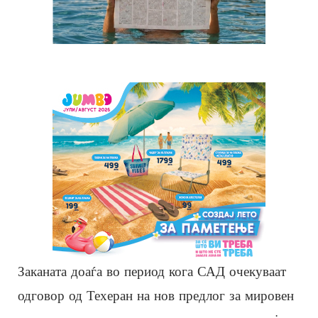
Заканата доаѓа во период кога САД очекуваат
одговор од Техеран на нов предлог за мировен