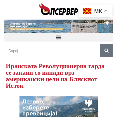
MK
Иранската Револуционерна гарда
се закани со напади врз
американски цели на Блискиот
Исток