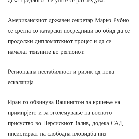
дека предлогот сè уште се разгледува.
Американскиот државен секретар Марко Рубио
се сретна со катарски посредници во обид да се
продолжи дипломатскиот процес и да се
намалат тензиите во регионот.
Регионална нестабилност и ризик од нова
ескалација
Иран го обвинува Вашингтон за кршење на
примирјето и за зголемување на военото
присуство во Персискиот Залив, додека САД
инсистираат на слободна пловидба низ