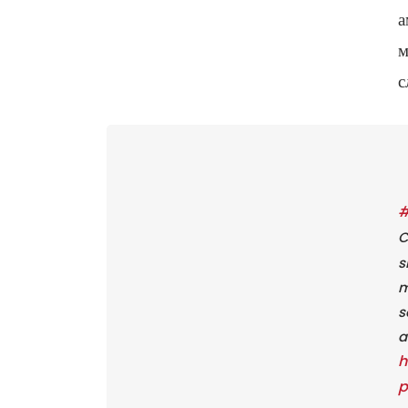
а
м
с
#
C
s
m
s
a
h
p