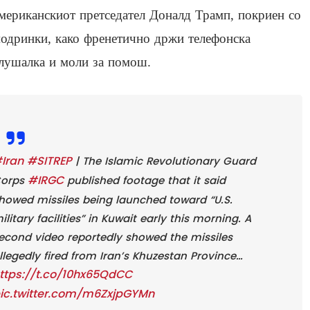
мериканскиот претседател Доналд Трамп, покриен со
одринки, како френетично држи телефонска
лушалка и моли за помош.
Iran
#SITREP
| The Islamic Revolutionary Guard
#IRGC
orps
published footage that it said
howed missiles being launched toward “U.S.
ilitary facilities” in Kuwait early this morning. A
econd video reportedly showed the missiles
llegedly fired from Iran’s Khuzestan Province…
ttps://t.co/10hx65QdCC
ic.twitter.com/m6ZxjpGYMn