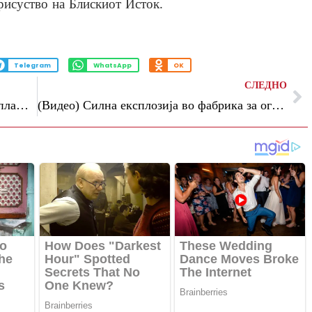
рисуство на Блискиот Исток.
Telegram
WhatsApp
OK
СЛЕДНО
(Видео) Израелци во паника бегаат од плажа, проектили паднаа во морето
(Видео) Силна експлозија во фабрика за огномет на Малта