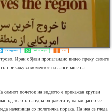
Telegram
WhatsApp
OK
трово, Иран објави пропагандно видео преку своите
, го прикажува моментот на лансирање на
а самиот почеток на видеото е прикажан крупен
лан од телото на една од ракетите, на кое јасно се
леда налепница со политичка порака. На неа се гледа