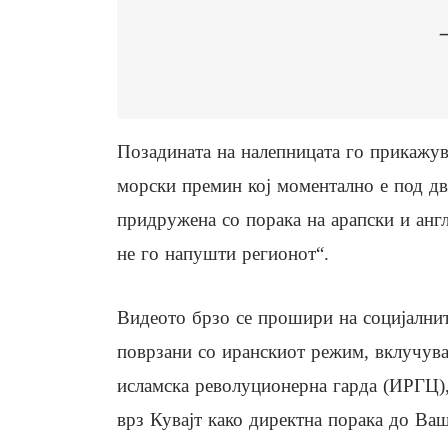
Позадината на налепницата го прикажув
морски премин кој моментално е под дво
придружена со порака на арапски и анг
не го напушти регионот“.
Видеото брзо се прошири на социјални
поврзани со иранскиот режим, вклучува
исламска револуционерна гарда (ИРГЦ),
врз Кувајт како директна порака до Ва