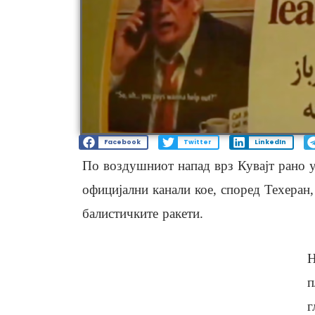
Facebook
Twitter
LinkedIn
По воздушниот напад врз Кувајт рано у
официјални канали кое, според Техеран
балистичките ракети.
Н
п
г