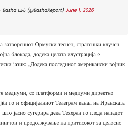
June 1, 2026
— Basha باشا (@BashaReport)
а затворениот Ормуски теснец, стратешки клучен
јна блокада, додека целата илустрација е
лиски јазик: „Додека последниот американски војник
те медиуми, со платформи и медиуми директно
јќи го и официјалниот Телеграм канал на Иранската
 што јасно сугерира дека Техеран го гледа нападот
шингтон и продолжување на притисокот за целосно