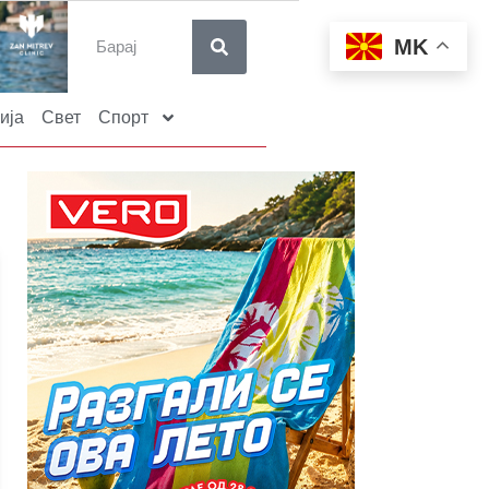
MK
ија
Свет
Спорт