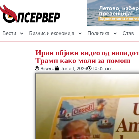
Вести
Бизнис и економија
Политика
Став
Иран објави видео од нападот
Трамп како моли за помош
Bisera
June 1, 2026
10:02 am