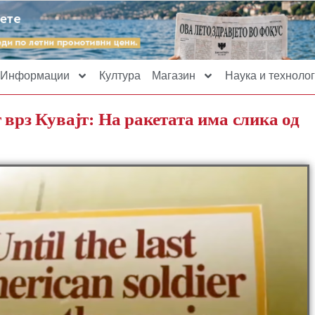
Информации
Култура
Магазин
Наука и технолог
 врз Кувајт: На ракетата има слика од