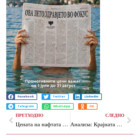
Facebook
Twitter
LinkedIn
Telegram
WhatsApp
OK
ПРЕТХОДНО
СЛЕДНО
Цената на нафтата повторно порасна, поради нападите на САД врз Иран
Анализа: Крајната цел на Трамп во војната со Иран е предавање