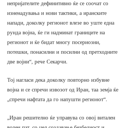
непријателите дефинитивно ќе се соочат со
изненадувања и нови тактики, а иранските
напади, доколку регионот влезе во уште една
рунда војна, ќе ги надминат границите на
регионот и ќе бидат многу посериозни,
потешки, понасилни и посилни од претходните
две војни“, рече Секарчи.
Тој нагласи дека доколку повторно избувне
војна и се спречи извозот од Иран, таа земја ќе
„спречи нафтата да го напушти регионот“.
„Иран решително ќе управува со овој витален
воден пат, со цел создавање безбедност и