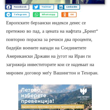
Facebook
Twitter
LinkedIn
Telegram
WhatsApp
OK
Европските берзански индекси денес се
претежно во пад, а цената на нафтата „Брент“
повторно порасна за речиси два проценти,
бидејќи воените напади на Соединетите
Американски Држави на југот на Иран ги
загрижија инвеститорите кои се надеваат на
мировен договор меѓу Вашингтон и Техеран.