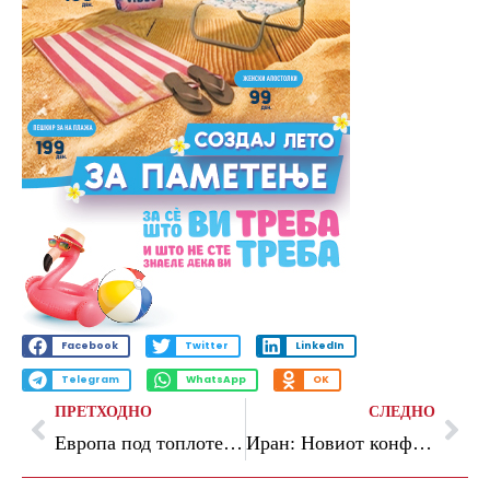
Facebook
Twitter
LinkedIn
Telegram
WhatsApp
OK
ПРЕТХОДНО
СЛЕДНО
Европа под топлотен бран: температурите рушат рекорди, веќе има смртни случаи
Иран: Новиот конфликт ќе ги надмине границите на регионот и ќе биде многу посериозен