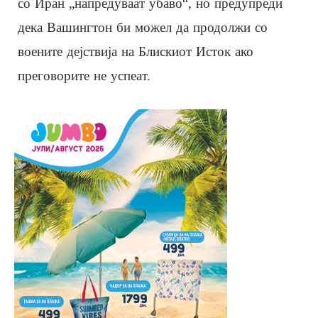
со Иран „напредуваат убаво“, но предупреди
дека Вашингтон би можел да продолжи со
воените дејствија на Блискиот Исток ако
преговорите не успеат.