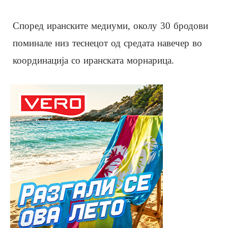
Според иранските медиуми, околу 30 бродови
поминале низ теснецот од средата навечер во
координација со иранската морнарица.