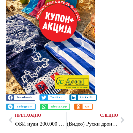
Facebook
Twitter
LinkedIn
Telegram
WhatsApp
OK
ПРЕТХОДНО
СЛЕДНО
ФБИ нуди 200.000 долари за поранешна агентка: Ја обвинуваат дека му открила тајна програма на Иран
(Видео) Руски дрон се заби во хуманитарно возило на ОН, снимката стана вирална