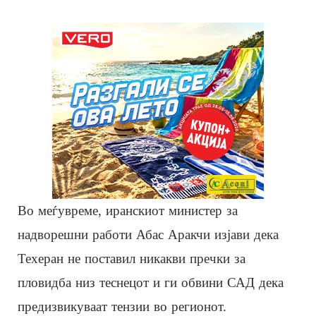
Во меѓувреме, иранскиот министер за
надворешни работи Абас Аракчи изјави дека
Техеран не поставил никакви пречки за
пловидба низ теснецот и ги обвини САД дека
предизвикуваат тензии во регионот.