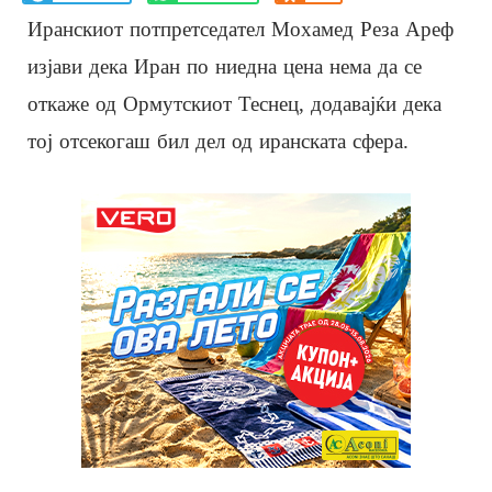
Иранскиот потпретседател Мохамед Реза Ареф
изјави дека Иран по ниедна цена нема да се
откаже од Ормутскиот Теснец, додавајќи дека
тој отсекогаш бил дел од иранската сфера.